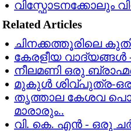
വിസ്ഫോടനക്കോലും 
Related Articles
ചിനക്കത്തൂരിലെ കുത
കേരളീയ വാദ്യങ്ങള്‍ - 
നീലമണി ഒരു ബ്രാഹ്
മുകുൾ ശിവ്പുത്ര-ഒരു
തൃത്താല കേശവ പൊതു
മാരാരും..
വി. കെ. എൻ - ഒരു ചർ