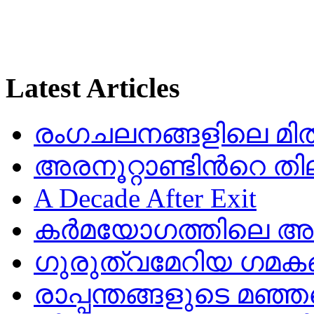
Latest Articles
രംഗചലനങ്ങളിലെ മിതത
അരനൂറ്റാണ്ടിൻറെ തി
A Decade After Exit
കർമയോഗത്തിലെ അഷ
ഗുരുത്വമേറിയ ഗമക
രാപ്പന്തങ്ങളുടെ മഞ്ഞ