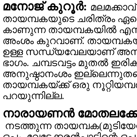
മനോജ്‌ കുറൂര്‍:
മലമക്കാവ്
തായമ്പകയുടെ ചരിത്രം ഏറെ
കാണുന്ന തായമ്പകയില്‍ എ
അംശം കുറവാണ്. തായമ്പകയുടെ
ഉള്ള സന്ധ്യവേലയാണ് അനു
ഭാഗം. ചമ്പടവട്ടം മുതല്‍ ഇര
അനുഷ്ഠാനംശം ഇല്ലെന്നുത
തായമ്പകയ്ക്ക് ഒരു നൂറ്റിയമ്പ
പറയുന്നില്ല.
നാരായണന്‍ മോതലക്കോട
നടത്തുന്ന തായമ്പക(മുടിയേറ്റി
ഒപ്പം, വേട്ടേക്കരന്‍പാട്ടിന്റെ 