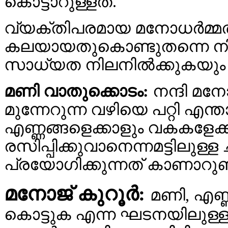
കൊട്ടാറുള്ളത്.
വ്യക്തിപരമായ മനോധര്‍മ്മത
കലയായതുകൊണ്ടുതന്നെ നിരന്ത
സാധ്യത നിലനില്‍ക്കുകയും 
മണി വാതുക്കൊടം:
നന്ദി മനോ
മുന്നേറുന്ന വഴിയെ പറ്റി എന
എണ്ണങ്ങളെക്കാളും വകകളേക
രസിപ്പിക്കുവാനെന്നമട്ടില
പ്രയോഗിക്കുന്നത് കാണാറുണ്ട
മനോജ്‌ കുറൂര്‍:
മണി, എണ്ണങ
കൊട്ടുക എന്ന ഘടനയിലുള്ള 