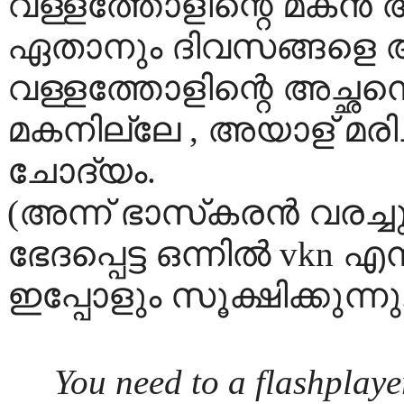
വള്ളത്തോളിന്റെ മകന്‍ അച്ച
ഏതാനും ദിവസങ്ങളെ ആയ
വള്ളത്തോളിന്റെ അച്ഛനെ
മകനില്ലേ , അയാള് മരിച
ചോദ്യം.
(അന്ന് ഭാസ്‌കരന്‍ വരച്
ഭേദപ്പെട്ട ഒന്നില്‍ vkn എ
ഇപ്പോളും സൂക്ഷിക്കുന്നു
You need to a flashplaye