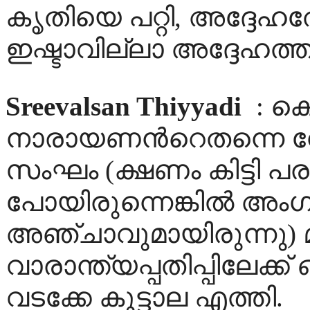
കൃതിയെ പറ്റി, അദ്ദേഹത്ത
ഇഷ്ടാവില്ലാ അദ്ദേഹത്
Sreevalsan Thiyyadi
: ക
നാരായണന്‍റെതന്നെ നേ
സംഘം (ക്ഷണം കിട്ടി പ
പോയിരുന്നെങ്കില്‍ അംഗങ
അഞ്ചാവുമായിരുന്നു) 
വാരാന്ത്യപ്പതിപ്പിലേക്
വടക്കേ കൂട്ടാല എത്തി.