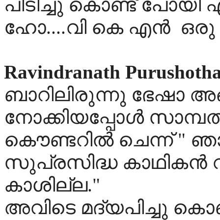
പിടിച്ചു കൊണ്ട് പോയി 
ഹോ....വി കെ എൻ ഒരു
Ravindranath Purushoth
ബാറിലിരുന്നു ഭേഷാ അങ്ങ
നോക്കിയപ്പോള്‍ സാമ്പ
കൌണ്ടറില്‍ ചെന്ന് " ഞ
സുപ്രസിദ്ധ കാഥികന്‍ വ
കാശില്ല."
അവിടെ മദ്യപിച്ചു കൊണ