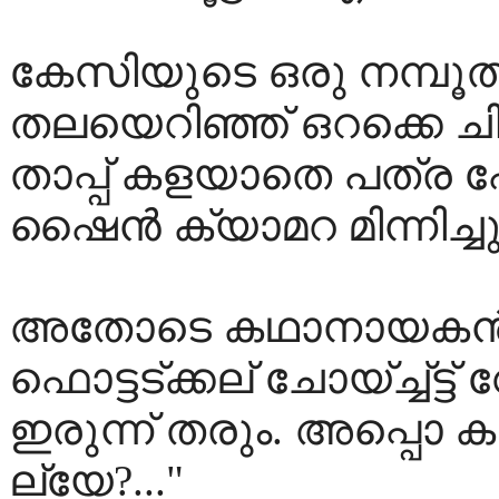
കേസിയുടെ ഒരു നമ്പൂതിര
തലയെറിഞ്ഞ് ഒറക്കെ ചിരി
താപ്പ് കളയാതെ പത്ര ഫ
ഷൈന്‍ ക്യാമറ മിന്നിച്ചു
അതോടെ കഥാനായകന്‍ 
ഫൊട്ടട്ക്കല് ചോയ്ച്ച്ട്
ഇരുന്ന് തരും. അപ്പൊ കാ
ല്യേ?..."