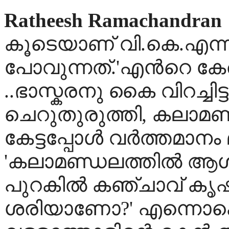
Ratheesh Ramachandran
കൂടെയാണ് വി.കെ.എന്നിന്
പോവുന്നത്.'എന്‍റെ കേരള
..ഭാസ്കരനു കൈ വിറച്ചിട്
ചെറുതുരുത്തി, കലാമണ
കേട്ടപ്പോള്‍ വര്‍ത്തമാന
'കലാമണ്ഡലത്തില്‍ ആശാന്
പുറകില്‍ കഞ്ചാവ് കൃഷി 
ശരിയാണോ?' എന്നൊക്