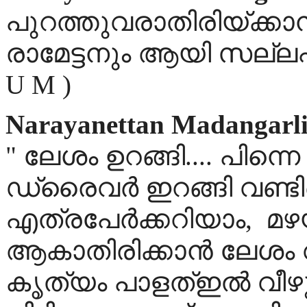
പുറത്തുവരാതിരിയ്ക്കാന
രാമേട്ടനും ആയി സല്ലപിക്
U M )
Narayanettan Madangarl
" ലേശം ഉറങ്ങി.... പിന്നെ പി
ഡ്രൈവര്‍ ഇറങ്ങി വണ്ടിയെ
എത്രപേര്‍ക്കറിയാം, മഴയി
ആകാതിരിക്കാന്‍ ലേശം 
കൃത്യം പാളത്ഇല്‍ വീഴുമെന