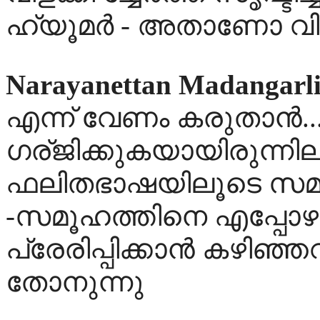
ഹ്യൂമര്‍ - അതാണോ വി
Narayanettan Madangarl
എന്ന് വേണം കരുതാന്‍.
ഗര്ജിക്കുകയായിരുന്നില
ഫലിതഭാഷയിലൂടെ സമൂ
-സമൂഹത്തിനെ എപ്പോഴും
പ്രേരിപ്പിക്കാന്‍ കഴിഞ്
തോനുന്നു