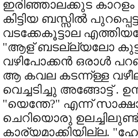
ഇരിഞ്ഞാലക്കുട കാറളം നാട
കിട്ടിയ ബസ്സില്‍ പുറപ്പെട്ട
വടക്കേകൂട്ടാല എത്തിയപ്പ
"ആള് ബടല്ല്യലോ കുട്ട്
വഴിപോക്കന്‍ ഒരാള്‍ പറ
ആ കവല കടന്ന്ള്ള വഴീല്‌
വെച്ചടിച്ചു അങ്ങോട്ട് . ഉ
"യെന്തേ?" എന്ന് സാക്ഷ
ചെറിയൊരു ഉലച്ചിലുണ്ട് 
കാര്യമാക്കിയില്ല. "ഹ