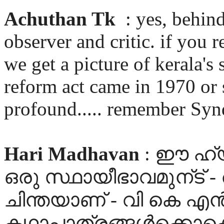
Achuthan Tk
: yes, behin
observer and critic. if you
we get a picture of kerala's
reform act came in 1970 or s
profound..... remember Synd
Hari Madhavan
: ഈ ഹ്യ
ഒരു സ്ഥായീഭാവമുന്ട് 
ചിന്തയാണ് - വി കെ എന്
കഥാപാത്രങ്ങള്‍ക്കൊക