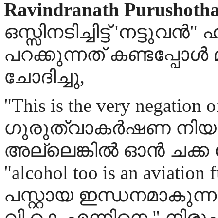
Ravindranath Purushoth
ഒസ്സിനടിച്ചിട്ട് 'നട്ടുവ
പറക്കുന്നത് കണ്ടപ്പോള്
ചോദിച്ചു,
"This is the very negation o
ഗുരുത്വാകര്‍ഷണ നിയമ
അല്ലെങ്കില്‍ ഓന്‍ ചക്
"alcohol too is an aviation
പസ്റ്റായ ഇന്ധനമാകുന്ന
വി.കെ.എന്നിനെ " നിരൂ