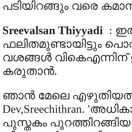
പടിയിറങ്ങും വരെ കമാന്ന് 
Sreevalsan Thiyyadi
: ഇ
ഫലിതമുണ്ടായിട്ടും പൊത
വശങ്ങള്‍ വികെഎന്നിന്
കരുതാന്‍.
ഞാന്‍ മേലെ എഴുതിയത് വ
Dev,Sreechithran. 'അധി
പുസ്തകം പുറത്തിറങ്ങി