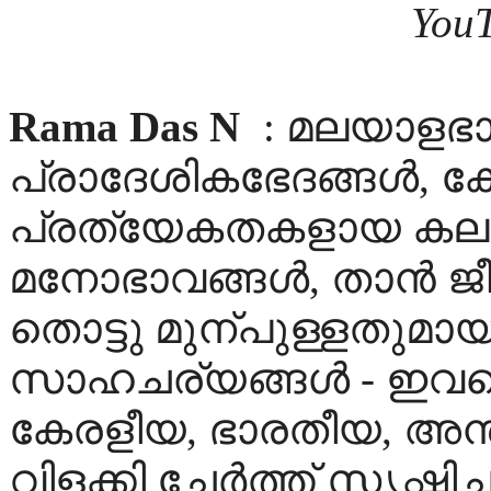
YouT
Rama Das N
: മലയാളഭ
പ്രാദേശികഭേദങ്ങള്‍, ക
പ്രത്യേകതകളായ കലാര
മനോഭാവങ്ങള്‍, താന്‍ ജ
തൊട്ടു മുന്‌പുള്ളതു
സാഹചര്യങ്ങള്‍ - ഇവ
കേരളീയ, ഭാരതീയ, അന്ത
വിളക്കി ച്ചേര്‍ത്ത് സൃഷ്