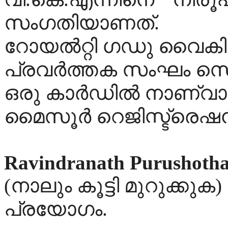
സംഗതിയാണത്.
റോയല്‍റ്റി ഗഡു വൈകി
പ്രവര്‍ത്തക സംഘം സെക്ര
ഒരു കാര്‍ഡില്‍ നാണ്വാ
മൈസൂര്‍ റെജിസ്ട്രെഷന്‍
Ravindranath Purushoth
(നാലും കൂട്ടി മുറുക്കുക
പ്രയോഗം.