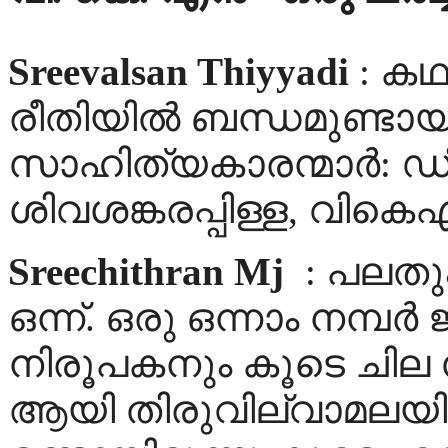
Sreevalsan Thiyyadi
: കഥ
രീതിയില്‍ ബന്ധമുണ്ടായി
സാഹിത്യകാരന്മാര്‍: ഡി
ശിവശങ്കരപ്പിള്ള, വികെഎ
Sreechithran Mj
: പലതു
ഒന്ന്. ഒരു ഒന്നാം നമ്പർ 
നിരൂപകനും കൂടെ ചില സ
ആയി തിരുവില്വാമലയ