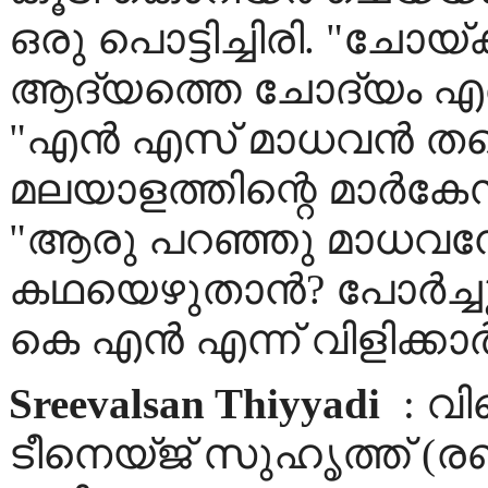
ഒരു പൊട്ടിച്ചിരി. "ചോയ്ക്
ആദ്യത്തെ ചോദ്യം എന്
"എൻ എസ് മാധവൻ തന
മലയാളത്തിന്റെ മാർകേസ്
"ആരു പറഞ്ഞു മാധവന
കഥയെഴുതാൻ? പോർച്ചു
കെ എൻ എന്ന് വിളിക്കാ
Sreevalsan Thiyyadi
: വി
ടീനെയ്ജ് സുഹൃത്ത് (രണ്ട