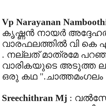
Vp Narayanan Namboothi
കൃഷ്ണന്‍ നായര്‍ അദ്ദേ
വാരഫലത്തില്‍ വി കെ എ
. നല്ലത് മാത്രമേ പറഞ്
വാരികയുടെ അടുത്ത ലക്ക
ഒരു കഥ ".ചാത്തമംഗലം കട
Sreechithran Mj
: വൽസേട