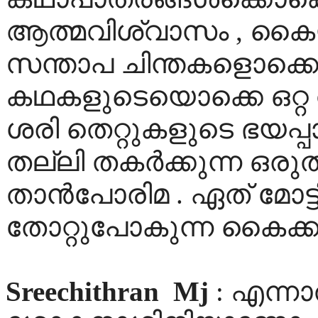
ആത്മവിശ്വാസം , കൈയട
സന്താപ ചിന്തകളൊക്കെ
കഥകളുടെയൊക്കെ ഒറ്റ വായ
ശരി തെറ്റുകളുടെ ഭയപ്പ
തല്ലി തകര്‍ക്കുന്ന 
താന്‍പോരിമ . ഏത്‌ മോട്
തോറ്റുപോകുന്ന കൈക്ക
Sreechithran
Mj
: എന്ന