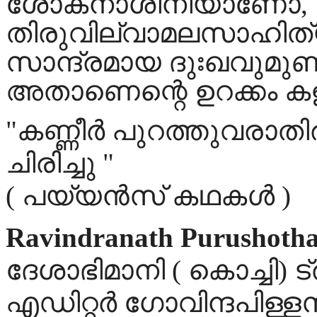
ശോകനാശിനിയാണോ,
തിരുവില്വാമലസാഹിത്യ
സാന്ദ്രമായ ദുഃഖവുമുണ്ട്
അതാണെന്റെ ഉറക്കം കളഞ
"കണ്ണീർ പുറത്തുവരാത
ചിരിച്ചു "
( പയ്യൻസ് കഥകൾ )
Ravindranath Purushoth
ദേശാഭിമാനി ( കൊച്ചി) ട
എഡിറ്റര്‍ ഗോവിന്ദപിള്