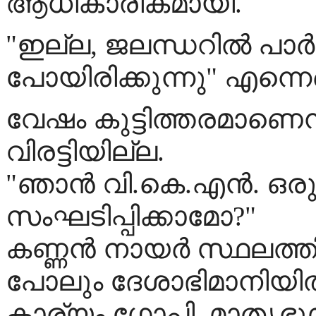
ആധികാരികമായി.
"ഇല്ല, ജലന്ധറില്‍ പാര്
പോയിരിക്കുന്നു" എന്നെന
വേഷം കുട്ടിത്തരമാണെന്
വിരട്ടിയില്ല.
"ഞാന്‍ വി.കെ.എന്‍. ഒ
സംഘടിപ്പിക്കാമോ?"
കണ്ണന്‍ നായര്‍ സ്ഥലത്തില
പോലും ദേശാഭിമാനിയില്‍ 
കാര്യം ഗോപി. മാതൃഭൂമിയ