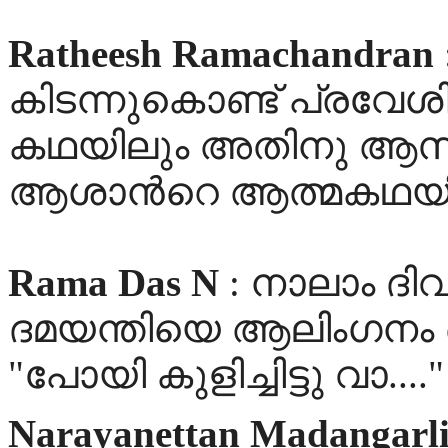
Ratheesh Ramachandran
കിടന്നുകൊണ്ട് പ്രവേശി
കഥയിലും അതിനു ആസ്പ
ആശാന്‍റെ ആത്മകഥയി
Rama Das N
: നാലാം ദിവ
ദമയന്തിയെ ആലിംഗനം ചെ
"പോയി കുളിച്ചിട്ടു വാ...."
Narayanettan Madangarl