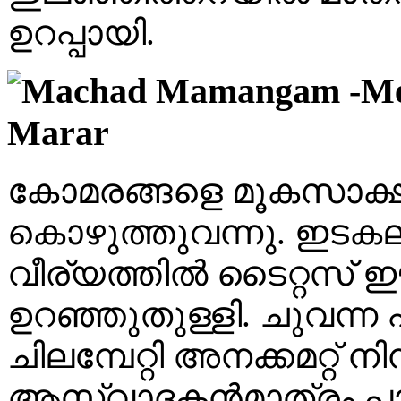
ഉറപ്പായി.
കോമരങ്ങളെ മൂകസാക്ഷി
കൊഴുത്തുവന്നു. ഇടക
വീര്യത്തിൽ ടൈറ്റസ്
ഉറഞ്ഞുതുള്ളി. ചുവന്ന പട
ചിലമ്പേറ്റി അനക്കമറ്റ് 
ആസ്വാദകൻമാത്രം പാൻ