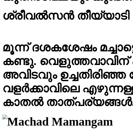
ശ്രീവൽസ
മൂന്ന് ദശകശേഷം മച്ചാട
കണ്ടു. വെളുത്തവാവിന് 
അവിടവും ഉച്ചതിരിഞ്ഞ
വളർക്കാവിലെ എഴുന്നള്ളിപ
കാതൽ താത്പര്യങ്ങൾ