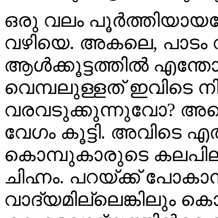
ഒരു വലം പൂർത്തിയായപ്പ
വഴിയെ. അകലെ, പാടം വീ
ആൾക്കൂട്ടത്തിൽ എന്തോ
വെമ്പലുള്ളത് ഇവിടെ ന
വരവടുക്കുന്നുവോ? അ
വേഗം കൂട്ടി. അവിടെ എ
കൊമ്പുകാരുടെ കലപില.
ചിഹ്നം. പറയ്ക്ക് പോ
വാദ്യമില്ലെങ്കിലും കൊ