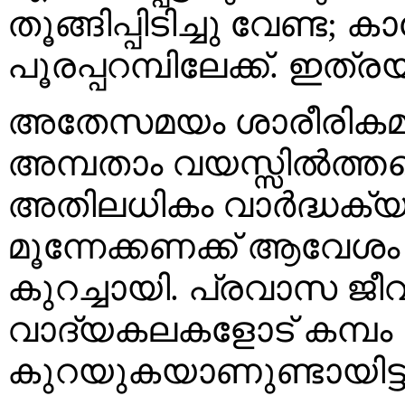
തൂങ്ങിപ്പിടിച്ചു വേണ്ട; 
പൂരപ്പറമ്പിലേക്ക്. ഇത
അതേസമയം ശാരീരികമാ
അമ്പതാം വയസ്സിൽത്തന്
അതിലധികം വാർദ്ധക്യം. 
മൂന്നേക്കണക്ക് ആവേശം
കുറച്ചായി. പ്രവാസ ജീവ
വാദ്യകലകളോട് കമ്പം
കുറയുകയാണുണ്ടായിട്ട