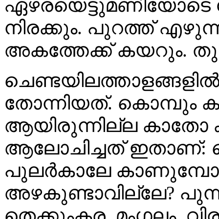
ഏഴരയെട്ടുമണിയോടെ ദ
നിരക്കും. പുറത്ത് എഴുന്
അകത്തേക്ക് കയറും. തുട
ചെണ്ടയിലത്താളങ്ങളി
തോന്നിയത്. കൊമ്പും ക
ആയിരുന്നില്ല കാതോ 
ആലോചിച്ചത് ഇതാണ്: 
പുലർകാലേ കാണുമ്പ
അഴകുണ്ടാവില്ലേ? പുന്ന
തെക്കുംകര, മംഗലം, വിരു