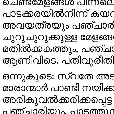
ചെണ്ടമേളങ്ങൾ പിന്നലെ
പാടക്കരയിൽനിന്ന് കയറി
അവയത്രയും പഞ്ചാരിക
ചുറുചുറുക്കുള്ള മേളങ്ങൾ
മതിൽക്കകത്തും, പഞ്ചാ
ആണിവിടെ. പതിവുരീതിക
ഒന്നുകൂടെ: സ്വതേ അടി
മാരാന്മാർ പാണ്ടി നയിക
അരികുവൽക്കരിക്കപ്പെട്
പഞ്ചാരിയും. പാടത്തുന