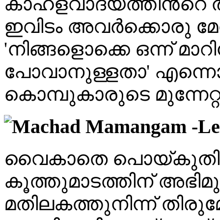
കാഹളവാദ്യത്തിൻറെ ത
ഇവിടം അവർക്കൊരു മേൽ
'നിങ്ങളൊക്കെ ഒന്ന് മാറ
പോവാനുള്ളതാ' എന്ന
കൊമ്പുകാരുടെ മുന്നേറ്റ
വൈകാതെ പൊയ്കുതിരക
കൂത്തുമാടത്തിന് അഭിമു
മതിലകത്തുനിന്ന് തിരുമ