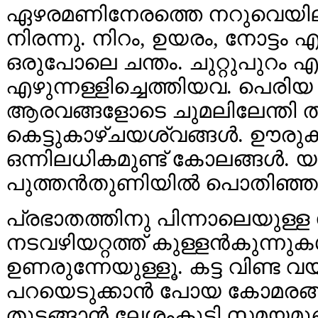
ഏഴരമണിനേരത്തെ നറുവെയിലത
നിരന്നു. നിറം, ഉയരം, നോട്ടം 
ഒരുപോലെ ചന്തം. ചുറ്റുപുറം എട
എഴുന്നള്ളിച്ചെത്തിയവ. പെര
ആരവങ്ങളോടെ ചുമലിലേന്തി തി
കെട്ടുകാഴ്ചയശ്വങ്ങൾ. ഊരുക
ഒന്നിലധികമുണ്ട് കോലങ്ങൾ. യ
പുത്തൻതുണിയിൽ പൊതിഞ്ഞ
പ്രഭാതത്തിനു പിന്നാലെയുള്ള
നടവഴിയറ്റത്ത് കുള്ളൻകുന്ന
ഉണരുന്നേയുള്ളൂ. കട്ട വിണ്ട
പറയെടുക്കാൻ പോയ കോമരങ്ങൾ 
തുടങ്ങാൻ ലേശംകൂടി സമയമുണ്ട്