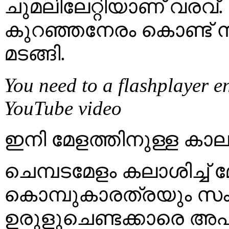
ചുമലിലേറ്റിയാണ് വരവ്.
കുറഞ്ഞനേരം കൊണ്ട് നി
മടങ്ങി.
You need to a flashplayer e
YouTube video
ഇനി മേളത്തിനുള്ള കാലമ
ചെമ്പടമേളം കലാശിച്ച് മേ
കൊമ്പുകാരത്രയും സം
ഉരുളുചെണ്ടക്കാരെ അപ