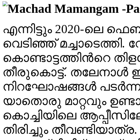
എന്നിട്ടും 2020-ലെ ഫെബ
വെടിഞ്ഞ് മച്ചാടെത്തി. വേ
കൊണ്ടാട്ടത്തിൻറെ തിളശേ
തീരുകൊട്ട്. തലേനാൾ 
നിറഘോഷങ്ങൾ പടർന്നപ്
യാതൊരു മാറ്റവും ഉണ്ട
കൊച്ചിയിലെ ആപ്പീസിലേക്
തിരിച്ചും തീവണ്ടിയാത്ര. 