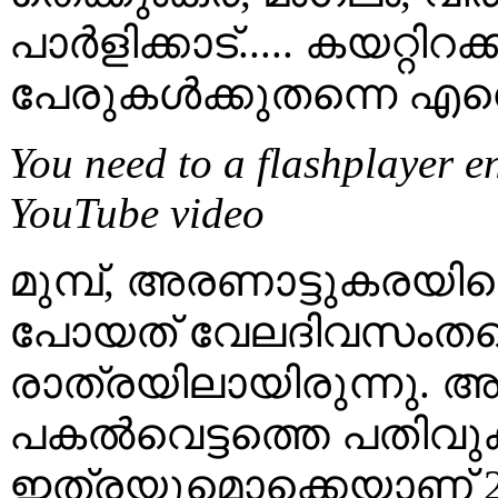
പാർളിക്കാട്..... കയറ്റി
പേരുകൾക്കുതന്നെ എന്ത
You need to a flashplayer e
YouTube video
മുമ്പ്, അരണാട്ടുകരയിലെ 
പോയത് വേലദിവസംതന്
രാത്രയിലായിരുന്നു. 
പകൽവെട്ടത്തെ പതിവ
ഇത്രയുമൊക്കെയാണ് 2