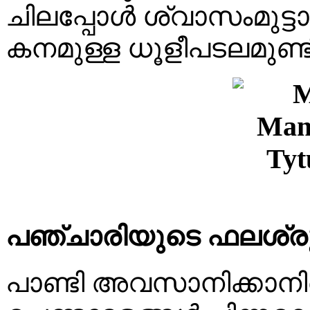
ചിലപ്പോൾ ശ്വാസംമുട്
കനമുള്ള ധൂളീപടലമുണ്ടി
പഞ്ചാരിയുടെ ഫലശ്ര
പാണ്ടി അവസാനിക്കാനിര