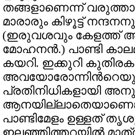
തങ്ങളാണെന്ന് വരുത്താ
മാരാരും കിഴൂട്ട് നന്ദ
(ഇരുവശവും കേളത്ത് അ
മോഹനൻ.) പാണ്ടി കാലമ
കയറി. ഇക്കുറി കുതിരകള
അവയോരോന്നിൻറെയും ദേ
പ്രതിനിധികളായി അനുഗമ
ആനയില്ലാതെയാണെങ്കി
പാണ്ടിമേളം ഉള്ളത് തൃശ
ഇലഞ്ഞിത്തറയിൽ മാത്