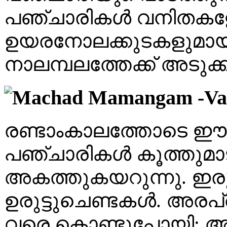
പഞ്ചാരികൾ വനിതകളേ
ഉയരനോലക്കുടകളുമായ
നാലമ്പലത്തേക്ക് അടുക്ക
രണ്ടാംകാലത്തോടെ ഈ പി
പഞ്ചാരികൾ കൂത്തുമാടനട
അകത്തുകയറുന്നു. ഇ
ഉരുട്ടുചെണ്ടകൾ. അരപ
വരെ കൊണ്ടുപോയി; അഞ