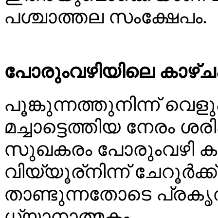
പശ്ചാത്തല സംക്ഷേപം.
പോരുംവഴിയിലെ കാഴ്
പൂങ്കുന്നത്തുനിന്ന് വെളുപ്പി
മച്ചാട്ടെത്തിയ നേരം
സുഖകരം പോരുംവഴി കണ
വിയ്യൂര്നിന്ന് ചേറൂർക്ക
താണ്ടുന്നതോടെ പ്രകൃ
ധ്യാനാത്മകം.