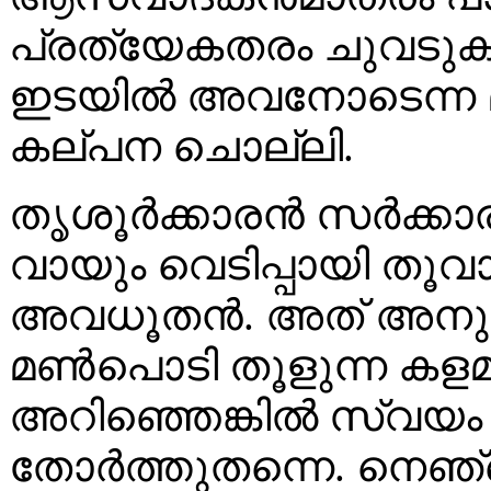
പ്രത്യേകതരം ചുവടുകൾ
ഇടയിൽ അവനോടെന്ന മ
കല്പന ചൊല്ലി.
തൃശൂർക്കാരൻ സർക്കാര
വായും വെടിപ്പായി തൂവാലക
അവധൂതൻ. അത് അനുപ
മൺപൊടി തൂളുന്ന കളമാ
അറിഞ്ഞെങ്കിൽ സ്വയം 
തോർത്തുതന്നെ. നെഞ്