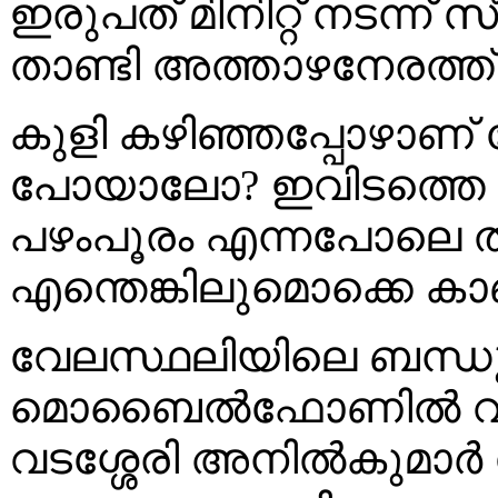
ഇരുപത് മിനിറ്റ് നടന്ന്
താണ്ടി അത്താഴനേരത്ത് 
കുളി കഴിഞ്ഞപ്പോഴാണ് തോ
പോയാലോ? ഇവിടത്തെ പ്
പഴംപൂരം എന്നപോലെ ത
എന്തെങ്കിലുമൊക്കെ ക
വേലസ്ഥലിയിലെ ബന്ധ
മൊബൈൽഫോണിൽ വിളിച്
വടശ്ശേരി അനിൽകുമാർ സ