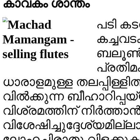
കാവകം ശാന്തം
പടി കടന
കച്ചവടക
ബലൂൺ..
പ്രതിമ
ധാരാളമുള്ള തലപ്പിള്ളിത
വിൽക്കുന്ന ബീഹാറിപ്
വിശ്രമത്തിന് നിർത്ത
വിശേഷിച്ചുദ്ദേശ്യമില്ല
ലോഹച്ചിരാതു വിളക്കുക