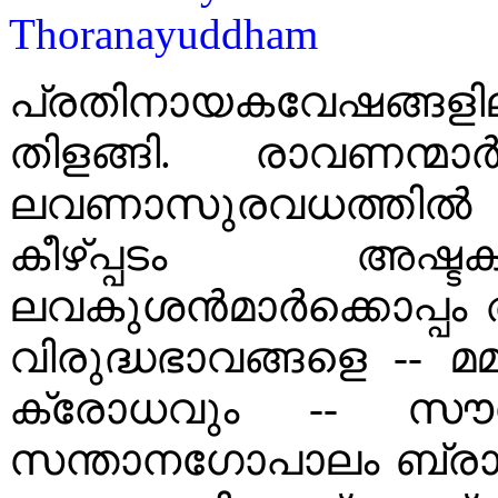
പ്രതിനായകവേഷങ്ങളില
തിളങ്ങി. രാവണന്മാ
ലവണാസുരവധത്തിൽ
കീഴ്പ്പടം അഷ്ട
ലവകുശൻമാർക്കൊപ്പം അ
വിരുദ്ധഭാവങ്ങളെ -
ക്രോധവും -- സൗഗ
സന്താനഗോപാലം ബ്രാ