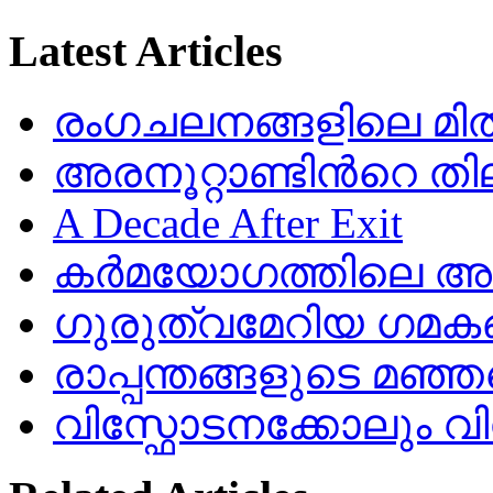
Latest Articles
രംഗചലനങ്ങളിലെ മിതത
അരനൂറ്റാണ്ടിൻറെ തി
A Decade After Exit
കർമയോഗത്തിലെ അഷ
ഗുരുത്വമേറിയ ഗമക
രാപ്പന്തങ്ങളുടെ മഞ്ഞ
വിസ്ഫോടനക്കോലും 