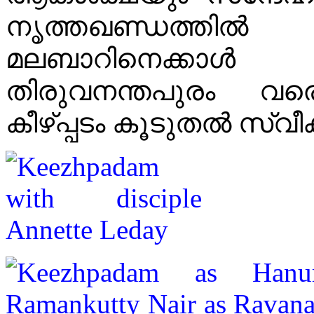
നൃത്തഖണ്ഡത്തിൽ 
മലബാറിനെക്കാൾ ത
തിരുവനന്തപുരം വരെ
കീഴ്പ്പടം കൂടുതൽ സ്വ