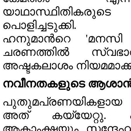
യാഥാസ്ഥിതികരുടെ വ
പൊളിച്ചടുക്കി. 
ഹനുമാൻറെ 'മനസി
ചരണത്തിൽ സ്വഭാവ
അഷ്ടകലാശം നിയമമാക്ക
നവീനതകളുടെ ആശാ
പുതുമപ്രണയികളായ അ
അത് കയ്യേറ്റു.
ആകാംക്ഷയും സന്ദേ