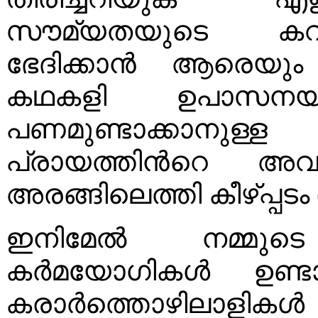
സൗമ്യതയുടെ കവ
ഭേദിക്കാൻ ആരെയും 
കഥകളി ഉപാസനയായിര
പണമുണ്ടാക്കാനുള്
പ്രായത്തിൻറെ അവ
അരങ്ങിലെത്തി കീഴ്പ്പടം 
ഇനിമേൽ നമ്മു
കർമയോഗികൾ ഉണ്ടാ
കരാർത്തൊഴിലാളികൾ