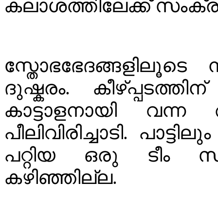
കലാശത്തിലേക്ക് സംക്രമിപ
സ്തോഭഭേദങ്ങളിലൂടെ 
ദുഷ്കരം. കീഴ്പ്പടത്ത
കാട്ടാളനായി വന്
പീലിവിരിച്ചാടി. പാട്ടില
പറ്റിയ ഒരു ടീം സ്വര
കഴിഞ്ഞില്ല.