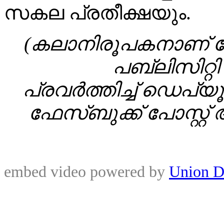
സകല പ്രതീക്ഷയും.
(കലാനിരൂപകനാണ് 
പബ്ലിസിറ്റി 
പ്രവർത്തിച്ച് ഡെപ്യൂട
ഫേസ്‌ബുക്ക് പോസ്റ്
embed video powered by
Union D