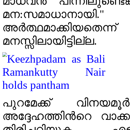
മാധവൻ പിന്നിലുണ്ടെങ
മന:സമാധാനായി.
അർത്ഥമാക്കിയതെന
മനസ്സിലായിട്ടില്ല.
പുറമേക്ക് വിനയമൂർത്
അദ്ദേഹത്തിൻറെ വാക്ക
തിരിച്ചറിയുക എള