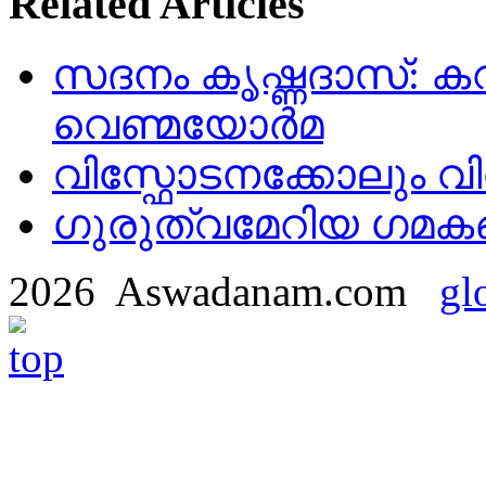
Related Articles
സദനം കൃഷ്ണദാസ്: ക
വെണ്മയോർമ
വിസ്ഫോടനക്കോലും 
ഗുരുത്വമേറിയ ഗമക
2026 Aswadanam.com
gl