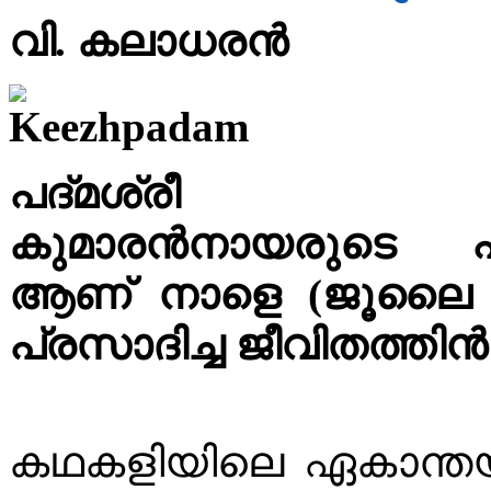
വി. കലാധരൻ
പദ്മശ്രീ
കുമാരൻനായരുടെ
ആണ് നാളെ (ജൂലൈ 
പ്രസാദിച്ച ജീവിതത്തി
കഥകളിയിലെ ഏകാന്തയാത