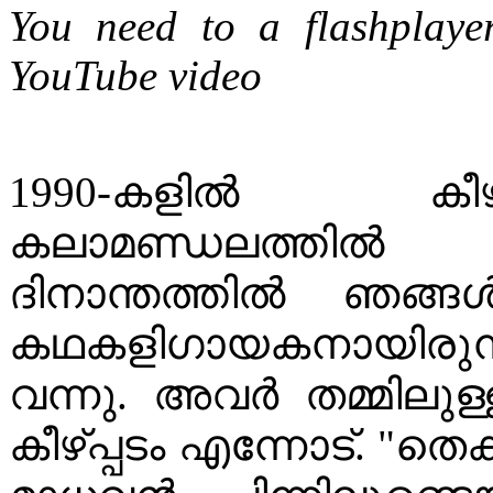
You need to a flashplaye
YouTube video
1990-കളിൽ കീഴ്
കലാമണ്ഡലത്തിൽ 
ദിനാന്തത്തിൽ ഞങ്ങ
കഥകളിഗായകനായിരുന
വന്നു. അവർ തമ്മിലു
കീഴ്പ്പടം എന്നോട്. "തെ