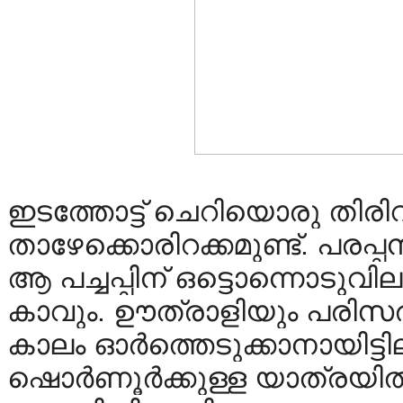
ഇടത്തോട്ട് ചെറിയൊരു തിരിവ
താഴേക്കൊരിറക്കമുണ്ട്. പരപ്
ആ പച്ചപ്പിന് ഒട്ടൊന്നൊടുവ
കാവും. ഊത്രാളിയും പരിസരവ
കാലം ഓർത്തെടുക്കാനായിട്ടി
ഷൊർണൂർക്കുള്ള യാത്രയിൽ ബ