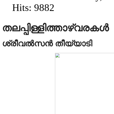
Hits: 9882
തലപ്പിള്ളിത്താഴ്വരകൾ
ശ്രീവൽസൻ