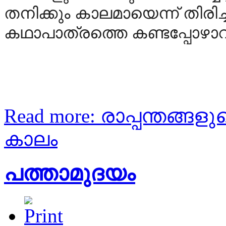
തനിക്കും കാലമായെന്ന് തിരിച
കഥാപാത്രത്തെ കണ്ടപ്പോഴാ
Read more: രാപ്പന്തങ്ങള
കാലം
പത്താമുദയം