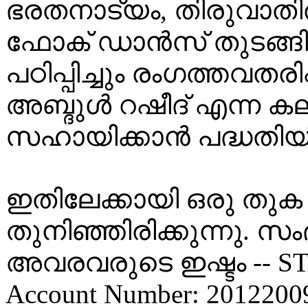
ഭരതനാട്യം, തിരുവാത
ഫോക് ഡാൻസ് തുടങ്ങിയ
പഠിപ്പിച്ചും രംഗത്തവതരി
അബ്ദുൾ റഷീദ് എന്ന ക
സഹായിക്കാൻ പദ്ധതിയിട്ട
ഇതിലേക്കായി ഒരു തുക 
തുനിഞ്ഞിരിക്കുന്നു.
അവരവരുടെ ഇഷ്ടം -- ST
Account Number: 2012200