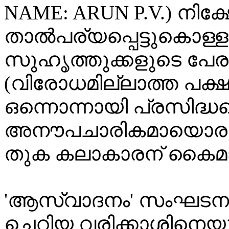
NAME: ARUN P.V.) നിക്
താൽപര്യപ്പെട്ടുകൊള്ള
സുഹൃത്തുക്കളുടെ പേര
(വിരോധമില്ലാത്ത പക്ഷം
ഒന്നൊന്നായി പ്രസിദ്ധപ്
അനൗപചാരികമായൊരു ച
തുക കലാകാരന് കൈമാറു
'ആസ്വാദനം' സംഘടനയ
ചെറിയ വരിക്കാശിനെയും