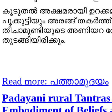
കൂടുതൽ അക്ഷമരായി ഉറക്കമിള
പൂക്കുട്ടിയും അരങ്ങ് തകർത്ത
തീചാമുണ്ടിയുടെ അണിയറ തോറ്
തുടങ്ങിയിരിക്കും.
Read more: പത്താമുദയം
Padayani rural Tantras
Embodiment of Beliefs 