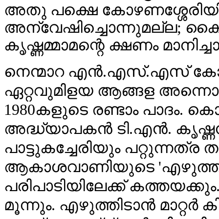
അതു പക്ഷെ കോഴണശ്ശേരിയി
അന്വേഷിച്ചൊന്നുമല്ല; കൈപ്
കൃഷ്ണമ്മാമന്റെ ക്ഷണം മാനിച്ചാ
നെന്മാറ എൻ.എസ്.എസ് കോള
ഏറ്റവുമിളയ ആങ്ങള അന്നൊക
1980കളുടെ രണ്ടാം പാദം. ക
അദ്ധ്യാപകൻ ടി.എൻ. കൃഷ്
പാട്ടുകച്ചേരിയും പറ്റുന്നത്ര
ആകാശവാണിയുടെ 'എഴുത്തു
പരിപാടിയിലേക്ക് കത്തയക്കും
മൂന്നും. എഴുത്തിടാൻ മാറ്റർ ക