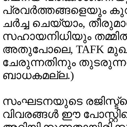
പ്രവർത്തങ്ങളെയും കുറി
ചർച്ച ചെയ്യാം, തീരുമാന
സഹായനിധിയും തമ്മിൽ 
അതുപോലെ, TAFK മുഖപ്പ
ചേരുന്നതിനും തുടരുന്
ബാധകമല്ല.)
സംഘടനയുടെ രജിസ്ട്ര
വിവരങ്ങൾ ഈ പോസ്റ്റിന