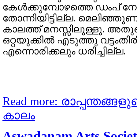
കേൾക്കുമ്പോഴത്തെ ഡംപ് 
തോന്നിയിട്ടില്ല. മെലിഞ്ഞു
കാലത്ത് മനസ്സിലുള്ളൂ. 
ഒറ്റയൂക്കിൽ എടുത്തു വട്ടം
എന്നൊരിക്കലും ധരിച്ചില്ല.
Read more: രാപ്പന്തങ്ങളു
കാലം
Aswadanam Arts Socie