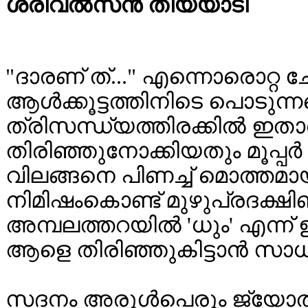
ശ്രീവൽസൻ
"ദാരണ് ത്..." എന്നൊരൊറ്റ
ആൾക്കൂട്ടത്തിനിടെ പൊടുന്ന
ത്രിസന്ധ്യത്തിരക്കിൽ ഇതാ
തിരിഞ്ഞുനോക്കിയതും മൂപ
വിലങ്ങനെ പിണച്ച് മൊത്തമായി
നിമിഷംകൊണ്ട് മുഴുപ്രദക്ഷ
അമ്പലത്തറയിൽ 'ധും' എന്ന് ഇ
ആളെ തിരിഞ്ഞുകിട്ടാൻ സാധിച
സദനം അരുൾപെരും ജ്യോതി.