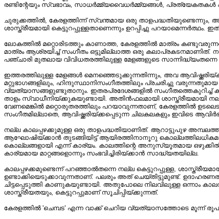
രണ്ടിന്റേയും സ്വഭാവം, സാധർമ്മ്യവൈധർമ്മ്യങ്ങൾ, പ്രത്യേകതകൾ എന്നിവ
ചുരുക്കത്തിൽ, കേരളത്തിന്ന് സ്വന്തമായ ഒരു താളപദ്ധതിയുണ്ടെന്ന
ശാസ്ത്രീയമായി കെട്ടുറപ്പുള്ളതാണെന്നും ഉറപ്പിച്ചു പറയാമെന്നർത്ഥം
ലോകത്തിൽ മറ്റൊരിടത്തും കാണാത്ത, കേരളത്തിൽ മാത്രം കണ്ടുവരുന്ന
മാത്രം ആശ്രയിച്ച്‌ സംഗീതം ഒട്ടുമില്ലാത്ത ഒരു കലാപ്രകടനമാണിത്‌. ന
പഞ്ചാരി മുതലായ വിവിധതരത്തിലുള്ള മേളങ്ങളുടെ സാന്നിദ്ധ്യംതന്ന
ഇത്തരത്തിലുള്ള മേളങ്ങൾ മെനഞ്ഞെടുക്കുന്നതിന്നും, അവ ആവിഷ്ക്കരിയ
മറ്റുഭാഗങ്ങളിലും, ഹിന്ദുസ്ഥാനിസംഗീതത്തിലും പ്രചരിച്ചു വരുന
വ്യത്യാസങ്ങളുണ്ടുതാനും. ഇതരപ്രദേശങ്ങളിൽ സംഗീതത്തെകുറിച്ച്‌ കാര
താളം സ്വാധീനിയ്ക്കുകയുണ്ടായി. അതിൻഫലമായി ശാസ്ത്രീയമായി നല്ല ക
വേണമെങ്കിൽ മറ്റൊരുതരത്തിലും പറയാവുന്നതാണ്‌, കേരളത്തിൽ ഉടലെടുത്ത
സംഗീതമില്ലാതെ, ആവിഷ്ക്കരിയ്ക്കപ്പെടുന്ന ചിലകലകളും ഇവിടെ ആവിർഭവ
നല്ല കാലപ്പഴക്കുമുള്ള ഒരു താളപദ്ധതിയാണിത്‌. ആറാട്ടുപുഴ അമ്പലത
ആഘോഷിയ്ക്കാൻ തുടങ്ങിയിട്ട്‌ ആയിരത്തിനാനൂറു കൊല്ലത്തിലധികമായി
കൊല്ലങ്ങളായി എന്ന് കാര്യം. കാലത്തിന്റെ അനുസ്യൂതമായ ഒഴുക്കിൽപ്പെട
കാര്യമായ മാറ്റങ്ങളൊന്നും സംഭവിച്ചിരിയ്ക്കാൻ സാദ്ധ്യതയില്ല.
കാലപ്പഴക്കമുണ്ടെന്ന് പറഞ്ഞാൽതന്നെ നല്ല കെട്ടുറപ്പുള്ള, ശാസ്ത്ര
ഉണ്ടാക്കിയെടുക്കാവുന്നതാണ്‌. പലരും അത്‌ ചെയ്തിട്ടുമുണ്ട്‌. ഉദ
ചിട്ടപ്പെടുത്തി കാണുകയുണ്ടായി. അതുപോലെ നിലവിലുള്ള ഒന്നാം കാലത
ശാസ്ത്രീയതയും, കെട്ടുറപ്പുമാണ്‌ സൂചിപ്പിയ്ക്കുന്നത്‌.
കേരളത്തിൽ 'ചെമ്പട' എന്ന വാക്ക്‌ ചെറിയ വ്യത്യാസത്തോടെ മൂന്ന് രൂപത