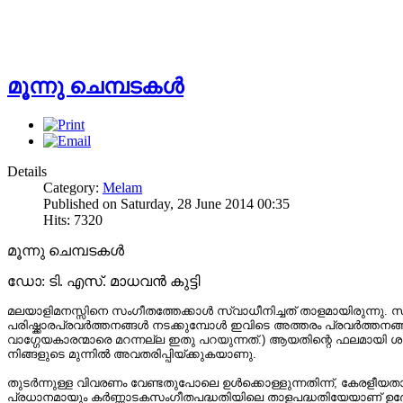
മൂന്നു ചെമ്പടകൾ
Details
Category:
Melam
Published on Saturday, 28 June 2014 00:35
Hits: 7320
മൂന്നു ചെമ്പടകൾ
ഡോ: ടി. എസ്. മാധവൻ കുട്ടി
മലയാളിമനസ്സിനെ സംഗീതത്തേക്കാൾ സ്വാധീനിച്ചത്‌ താളമായിരുന്ന
പരിഷ്ക്കാരപ്രവർത്തനങ്ങൾ നടക്കുമ്പോൾ ഇവിടെ അത്തരം പ്രവർത്തന
വാഗ്ഗേയകാരന്മാരെ മറന്നല്ല ഇതു പറയുന്നത്‌.) ആയതിന്റെ ഫലമായി ശാ
നിങ്ങളുടെ മുന്നിൽ അവതരിപ്പിയ്ക്കുകയാണു.
തുടർന്നുള്ള വിവരണം വേണ്ടതുപോലെ ഉൾക്കൊള്ളുന്നതിന്ന്, കേരളീയതാള
പ്രധാനമായും കർണ്ണാടകസംഗീതപദ്ധതിയിലെ താളപദ്ധതിയേയാണ്‌ ഉദ്ദേശ്ശ