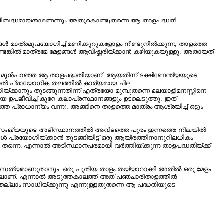
ാൽ ശൈലിബദ്ധമായതാണെന്നും അതുകൊണ്ടുതന്നെ ആ താളപദ്ധതി
 മാത്രമുപയോഗിച്ച്‌ മണിക്കൂറുകളോളം നീണ്ടുനിൽക്കുന്ന, താളത്തെ
്ടെങ്കിൽ മാത്രമേ മേളങ്ങൾ ആവിഷ്ക്കരിയ്ക്കാൻ കഴിയുകയുള്ളു. അതായത്‌
ലുള്ള മുൻപറഞ്ഞ ആ താളപദ്ധതിയാണ്‌. ആയതിന്ന് ദക്ഷിണേന്ത്യയുടെ
ന്നാൽ പ്രായോഗിക തലത്തിൽ കാര്യമായ ചില
ിയ്ക്കാനും തുടങ്ങുന്നതിന്ന് എത്രയോ മുമ്പുതന്നെ മലയാളിമനസ്സിനെ
ഉപജീവിച്ച്‌ കുറേ കലാപ്രസ്ഥാനങ്ങളും ഉടലെടുത്തു. ഇത്‌
 പ്രാധാന്യം വന്നു. അങ്ങിനെ താളത്തെ മാത്രം ആശ്രയിച്ച്‌ ഒട്ടും
കലിദിനസംഖ്യയുടെ അടിസ്ഥാനത്തിൽ അവിടത്തെ പൂരം ഇന്നത്തെ നിലയിൽ
ൾ പ്രയോഗിയ്ക്കാൻ തുടങ്ങിയിട്ട്‌ ഒരു ആയിരത്തിനാനൂറിലധികം
ഥം തന്നെ. എന്നാൽ അടിസ്ഥാനപരമായി വർത്തിയ്ക്കുന്ന താളപദ്ധതിയ്ക്ക്‌
. അത്‌ സത്യമാണുതാനും. ഒരു പുതിയ താളം തയ്യാറാക്കി അതിൽ ഒരു മേളം
തിലാണ്‌. എന്നാൽ അടുത്തകാലത്ത്‌ അത്‌ പഞ്ചാരിതാളത്തിൽ
െല്ലാം സാധിയ്ക്കുന്നു എന്നുള്ളതുതന്നെ ആ പദ്ധതിയുടെ