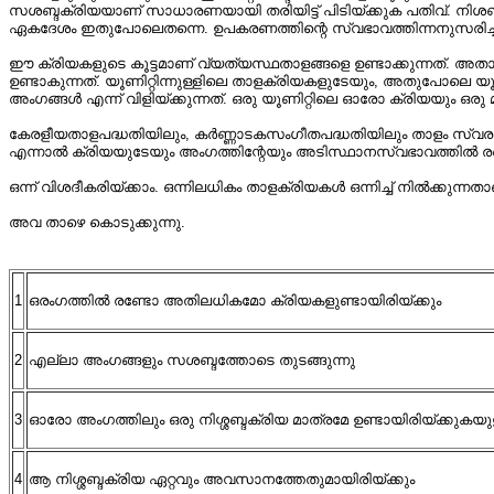
സശബ്ദക്രിയയാണ്‌ സാധാരണയായി തരിയിട്ട്‌ പിടിയ്ക്കുക പതിവ്‌. നിശ
ഏകദേശം ഇതുപോലെതന്നെ. ഉപകരണത്തിന്റെ സ്വഭാവത്തിന്നനുസരിച്ച്
ഈ ക്രിയകളുടെ കൂട്ടമാണ്‌ വ്യത്യസ്ഥതാളങ്ങളെ ഉണ്ടാക്കുന്നത്‌. അതായത്
ഉണ്ടാകുന്നത്‌. യൂണിറ്റിന്നുള്ളിലെ താളക്രിയകളുടേയും, അതുപോലെ യൂ
അംഗങ്ങൾ എന്ന് വിളിയ്ക്കുന്നത്‌. ഒരു യൂണിറ്റിലെ ഓരോ ക്രിയയും ഒരു മ
കേരളീയതാളപദ്ധതിയിലും, കർണ്ണാടകസംഗീതപദ്ധതിയിലും താളം സ്വരൂപപ്പെട
എന്നാൽ ക്രിയയുടേയും അംഗത്തിന്റേയും അടിസ്ഥാനസ്വഭാവത്തിൽ രണ്ടു
ഒന്ന് വിശദീകരിയ്ക്കാം. ഒന്നിലധികം താളക്രിയകൾ ഒന്നിച്ച്‌ നിൽക്കു
അവ താഴെ കൊടുക്കുന്നു.
1
ഒരംഗത്തില്‍ രണ്ടോ അതിലധികമോ ക്രിയകളുണ്ടായിരിയ്ക്കും
2
എല്ലാ അംഗങ്ങളും സശബ്ദത്തോടെ തുടങ്ങുന്നു
3
ഓരോ അംഗത്തിലും ഒരു നിശ്ശബ്ദക്രിയ മാത്രമേ ഉണ്ടായിരിയ്ക്കുകയു
4
ആ നിശ്ശബ്ദക്രിയ ഏറ്റവും അവസാനത്തേതുമായിരിയ്ക്കും