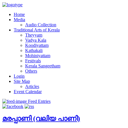
Home
Media
Audio Collection
Traditional Arts of Kerala
Theyyam
Vadya Kala
Koodiyattam
Kathakali
Mohiniyattam
Festivals
Kerala Sangeetham
Others
Login
Site Map
Articles
Event Calendar
Feed Entries
മരപ്പാണി (വലിയ പാണി)