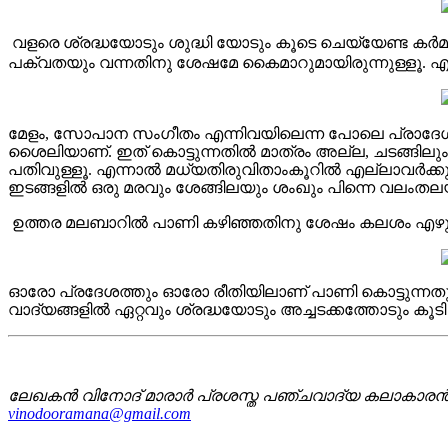
വളരെ ശ്രദ്ധയോടും ശുദ്ധി യോടും കൂടെ ചെയ്യേണ്ട കര്‍
പക്വതയും വന്നതിനു ശേഷമേ കൈമാറുമായിരുന്നുള്ളൂ. എന്നാല
മേളം, സോപാന സംഗീതം എന്നിവയിലെന്ന പോലെ പ്രാദേ
ശൈലിയാണ്. ഇത് കൊട്ടുന്നതിൽ മാത്രം അല്ല, ചടങ്ങിലും 
പതിവുള്ളൂ. എന്നാൽ മധ്യതിരുവിതാംകൂറിൽ എല്ലാവർക്കു
ഇടങ്ങളില്‍ ഒരു മരവും ശേങ്ങിലയും ശംഖും പിന്നെ വലംതലയു
ഉത്തര മലബാറിൽ പാണി കഴിഞ്ഞതിനു ശേഷം കലശം എഴുന്നള്
ഓരോ പ്രദേശത്തും ഓരോ രീതിയിലാണ് പാണി കൊട്ടുന്നതും, 
വാദ്യങ്ങളിൽ ഏറ്റവും ശ്രദ്ധയോടും അച്ചടക്കത്തോടും കൂട
ലേഖകൻ വിനോദ് മാരാർ പ്രശസ്ത പഞ്ചവാദ്യ കലാകാര
vinodooramana@gmail.com