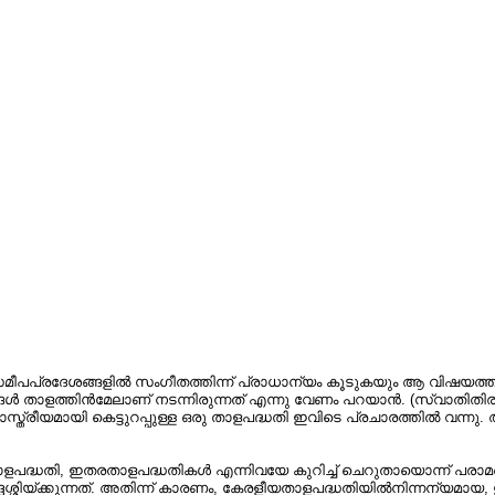
ു. സമീപപ്രദേശങ്ങളിൽ സംഗീതത്തിന്ന് പ്രാധാന്യം കൂടുകയും ആ വിഷ
ങ്ങൾ താളത്തിൻമേലാണ്‌ നടന്നിരുന്നത്‌ എന്നു വേണം പറയാൻ. (സ്വാത
സ്ത്രീയമായി കെട്ടുറപ്പുള്ള ഒരു താളപദ്ധതി ഇവിടെ പ്രചാരത്തിൽ വന്ന
പദ്ധതി, ഇതരതാളപദ്ധതികൾ എന്നിവയേ കുറിച്ച്‌ ചെറുതായൊന്ന് പരാമർശ്
ിയ്ക്കുന്നത്‌. അതിന്ന് കാരണം, കേരളീയതാളപദ്ധതിയിൽനിന്നന്യമായ, ഇ