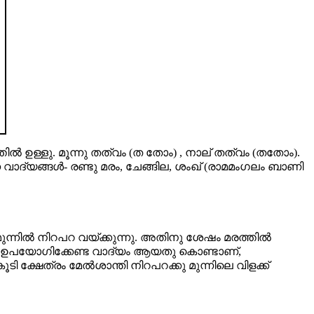
തില്‍ ഉള്ളു. മൂന്നു തത്വം (ത തോം) , നാല് തത്വം (തതോം).
വാദ്യങ്ങള്‍- രണ്ടു മരം, ചേങ്ങില, ശംഖ് (രാമമംഗലം ബാണി
മുന്നില്‍ നിറപറ വയ്ക്കുന്നു. അതിനു ശേഷം മരത്തില്‍
ാത്രം ഉപയോഗിക്കേണ്ട വാദ്യം ആയതു കൊണ്ടാണ്,
ി ക്ഷേത്രം മേല്‍ശാന്തി നിറപറക്കു മുന്നിലെ വിളക്ക്