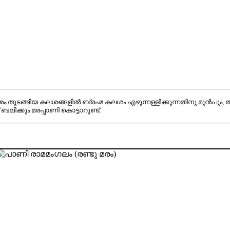
ശം തുടങ്ങിയ കലശങ്ങളിൽ ബ്രഹ്മ കലശം എഴുന്നള്ളിക്കുന്നതിനു മുൻപും,
ലിക്കും മരപ്പാണി കൊട്ടാറുണ്ട്
.