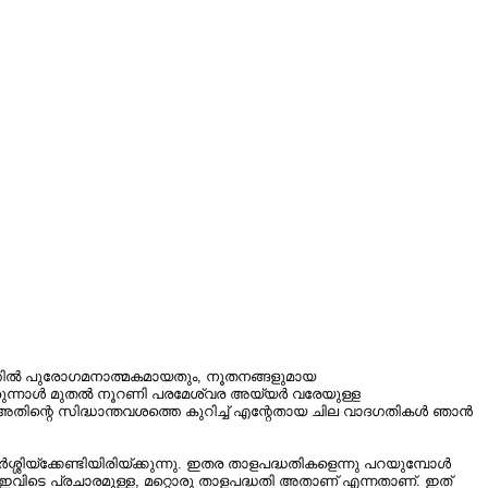
യത്തിൽ പുരോഗമനാത്മകമായതും, നൂതനങ്ങളുമായ
ിതിരുന്നാൾ മുതൽ നൂറണി പരമേശ്വര അയ്യർ വരേയുള്ള
ു. അതിന്റെ സിദ്ധാന്തവശത്തെ കുറിച്ച്‌ എന്റേതായ ചില വാദഗതികൾ ഞാൻ
ശിയ്ക്കേണ്ടിയിരിയ്ക്കുന്നു. ഇതര താളപദ്ധതികളെന്നു പറയുമ്പോൾ
വിടെ പ്രചാരമുള്ള, മറ്റൊരു താളപദ്ധതി അതാണ്‌ എന്നതാണ്‌. ഇത്‌