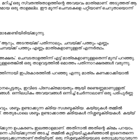
 മറിച്ച്‌ ഒരു സ്വതന്ത്രതാളത്തിന്റെ അവയവം മാത്രമാണ്‌. അടുത്തത്‌ ആ
ന്ത്രമായ ഒരു താളമല്ല. ഈ മൂന്ന് ചെമ്പടകളെ പറ്റിയാണ്‌ ചെറുതായൊന്ന്
്കേണ്ടിയിരിയ്ക്കുന്നു.
ും, അടന്തയ്ക്ക്‌ പതിന്നാലും, ചമ്പയ്ക്ക്‌ പത്തും എണ്ണം
ചമ്പയ്ക്ക്‌ പത്തും എണ്ണം മാത്രകളാണുള്ളത്‌ എന്നർത്ഥം.
ം'. ചെമ്പടതാളത്തിന്ന് എട്ട്‌ മാത്രകളാണുള്ളതെന്ന് മുമ്പ്‌ പറഞ്ഞു.
ാണുള്ളതെങ്കിൽ ഒരു താളവട്ടത്തിൽ മൊത്തം പതിന്നാറക്ഷരങ്ങൾ വരുന്നു.
യത്തിന്നായി ഇപ്രകാരത്തിൽ പറഞ്ഞു എന്നു മാത്രം കണക്കാക്കിയാൽ
ധാനപ്പെട്ടതും, ഇവിടെ പ്രസക്തമായതും ആയി രണ്ടെണ്ണമാണുള്ളത്‌.
്ങൾ. ഒന്നിലധികം അവയവങ്ങൾ ഒന്നിച്ച്‌ ചേർന്നാലാണ്‌ ഒരു പരിപൂർണ്ണ
വും. ശബ്ദം ഉണ്ടാക്കുന്ന ക്രിയ സശബ്ദക്രിയ. കയ്യുകൾ തമ്മിൽ
‌. അതുപോലെ ശബ്ദം ഉണ്ടാക്കാത്ത ക്രിയകൾ നിശ്ശബ്ദക്രിയകൾ. കയ്യ്‌
ിയ്ക്കുന്ന ഉപകരണം ഇലത്താളമാണ്‌. അതിനാൽ അതിന്റെ ക്രമം പറയാം.
തന്നെ പിടിയ്ക്കുന്നത്‌ അടച്ച്‌. തമ്മിൽ കൂട്ടിയടിച്ചുകഴിഞ്ഞാൽ ഉടനെതന്നെ
ടുക്കുന്നതാണ്‌ തരിയിട്ടത്‌. ഒരു നിശ്ശബ്ദക്രിയയുടെ തൊട്ടുമുമ്പുവരുന്ന