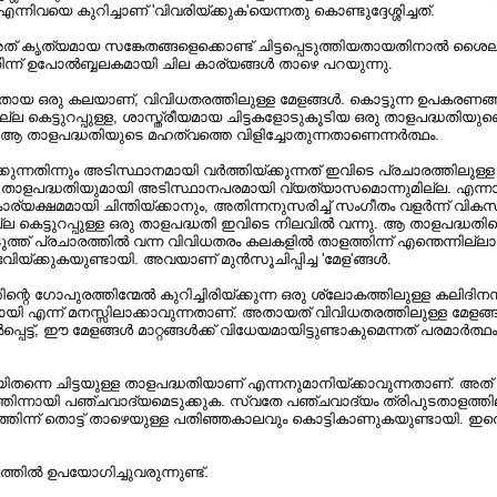
യെ കുറിച്ചാണ്‌ 'വിവരിയ്ക്കുക'യെന്നതു കൊണ്ടുദ്ദേശ്ശിച്ചത്‌.
ും, അത്‌ കൃത്യമായ സങ്കേതങ്ങളെക്കൊണ്ട്‌ ചിട്ടപ്പെടുത്തിയതായതിന
. ഇതിന്ന് ഉപോൽബ്ബലകമായി ചില കാര്യങ്ങൾ താഴെ പറയുന്നു.
തായ ഒരു കലയാണ്‌, വിവിധതരത്തിലുള്ള മേളങ്ങൾ. കൊട്ടുന്ന ഉപകരണങ്ങൾ
ല്ല കെട്ടുറപ്പുള്ള, ശാസ്ത്രീയമായ ചിട്ടകളോടുകൂടിയ ഒരു താളപദ്ധതിയുണ
െ ആ താളപദ്ധതിയുടെ മഹത്വത്തെ വിളിച്ചോതുന്നതാണെന്നർത്ഥം.
്ക്കുന്നതിന്നും അടിസ്ഥാനമായി വർത്തിയ്ക്കുന്നത്‌ ഇവിടെ പ്രചാരത്തി
്നതുമായ താളപദ്ധതിയുമായി അടിസ്ഥാനപരമായി വ്യത്യാസമൊന്നുമില്ല. എ
്യക്ഷമമായി ചിന്തിയ്ക്കാനും, അതിന്നനുസരിച്ച്‌ സംഗീതം വളർന്ന് വികസ
െട്ടുറപ്പുള്ള ഒരു താളപദ്ധതി ഇവിടെ നിലവിൽ വന്നു. ആ താളപദ്ധതിയെ 
്‌ പ്രചാരത്തിൽ വന്ന വിവിധതരം കലകളിൽ താളത്തിന്ന് എന്തെന്നില്ലാത്ത
ിയ്ക്കുകയുണ്ടായി. അവയാണ്‌ മുൻസൂചിപ്പിച്ച 'മേള'ങ്ങൾ.
്തിന്റെ ഗോപുരത്തിന്മേൽ കുറിച്ചിരിയ്ക്കുന്ന ഒരു ശ്ലോകത്തിലുള്ള 
 എന്ന് മനസ്സിലാക്കാവുന്നതാണ്‌. അതായത്‌ വിവിധതരത്തിലുള്ള മേളങ്ങ
്ട്‌, ഈ മേളങ്ങൾ മാറ്റങ്ങൾക്ക്‌ വിധേയമായിട്ടുണ്ടാകുമെന്നത്‌ പരമാർത്
ീയമായിതന്നെ ചിട്ടയുള്ള താളപദ്ധതിയാണ്‌ എന്നനുമാനിയ്ക്കാവുന്നതാണ്‌
ാഹരണത്തിന്നായി പഞ്ചവാദ്യമെടുക്കുക. സ്വതേ പഞ്ചവാദ്യം ത്രിപുടതാളത്
്തിന്ന് തൊട്ട്‌ താഴെയുള്ള പതിഞ്ഞകാലവും കൊട്ടികാണുകയുണ്ടായി. ഇത
്തിൽ ഉപയോഗിച്ചുവരുന്നുണ്ട്‌.