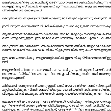
ആദ്യത്തേത്‌ ഒരു താളത്തിന്റെ അടിസ്ഥാനഘടകമായിവർത്തിയ്ക്കുന്ന, ചെമ
പേരുള്ള ഒരു സ്വതന്ത്ര താളമാണ്‌. മൂന്നാമത്തേത്‌ ഒരു കൂട്ടം അക്ഷരങ്ങ
വിവരിയ്ക്കാൻ പോകുന്നത്‌.
കേരളീയമായ താളപദ്ധതിയ്ക്ക്‌ 'ഏകസൂളാദിതാളം' എന്നൊരു പേരുണ്ട്‌. അത
ഇനി വരുന്ന കാര്യങ്ങൾ വിശദീകരിയ്ക്കുമ്പോൾ കൂടുതൽ വ്യക്തമാകുന്നതിന
ആദ്യത്തേത്‌ 'മാത്ര'യെന്ന വാക്കാണ്‌. ഓരോ താളവും സമങ്ങളായ ഖണ്ഡങ്ങളാക
ഖണ്ഡങ്ങളാണുള്ളത്‌. ഈ ഓരോ ഖണ്ഡത്തിന്നും 'മാത്രാ' എന്ന് പേര്‌. അപ്പോൾ
അടുത്തത്‌ 'അക്ഷര'മാണ്‌. അക്ഷരമെന്നത്‌ സമയത്തിന്റെ അളവുകോലാണ്‌. ഒ
ഓരോ മാത്രയ്ക്കും ഒരക്ഷരം വീതം നീളമുണ്ടെങ്കിൽ ഒരു ചെമ്പടതാളവട്ടത്തി
ഈ രണ്ട്‌ പദങ്ങൾക്കും താളശാസ്ത്രത്തിൽ ഇതേ നിരുക്തിതന്നെയാണ്‌ ഉ
മതി.
താളത്തിന്റെ പ്രാണസമാനമായി കാലം, മാർഗ്ഗം എന്ന് തുടങ്ങി പത്ത്‌ കാ
അവയാണ്‌ 'ക്രിയ', 'അംഗം' എന്നിവ. താളം പിടിയ്ക്കുന്നതിന്നായി നടത്ത
താളമാകുന്നത്‌.
ക്രിയകൾ രണ്ടുതരത്തിലാണുള്ളത്‌. ഒന്ന്, സശബ്ദക്രിയ, രണ്ട്‌, നിശ്ശ
കൂട്ടിയടിയ്ക്കുക, വിരൽ ഞൊടിയ്ക്കുക, ചേങ്ങിലയിൽ വടികൊണ്ടടിയ്ക്
വീശുക, വിരൽ മടക്കുക, ക്രിയകൾ ഒന്നും ചെയ്യാതിരിയ്ക്കുക എന്നിവ ന
കേരളത്തിൽ ഈ സശബ്ദനിശബ്ദക്രിയകൾ പിടിയ്ക്കുന്നതിന്നുള്ള പതിവും
മൂന്ന് തരത്തിൽ സശബ്ദക്രിയ പിടിയ്ക്കുന്നു. അടച്ച്‌, തുറന്ന്, തരിയിട്ട്‌ 
വലിച്ചെടുക്കുന്നത്‌ തുറന്നത്‌. ഇതിന്റെ ശബ്ദത്തിന്ന് നീളം കൂടുന്നതാണ