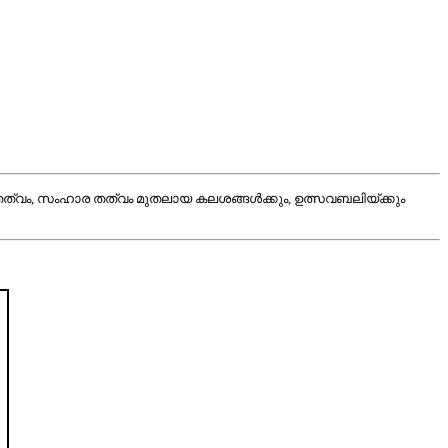
 തത്വം, സംഹാര തത്വം മുതലായ കലശങ്ങള്‍ക്കും, ഉത്സവബലിയ്ക്കും