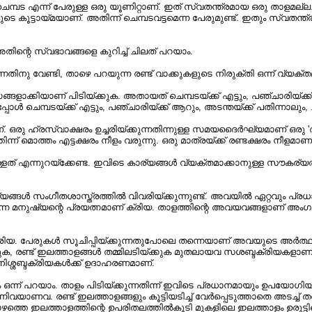
്പട എന്ന് പേരുള്ള ഒരു യൂണിറ്റാണ്‌. ഇത്‌ സ്വതന്ത്രമായ ഒരു താളമല്ല.
ളുടെ കൂട്ടായ്മയാണ്‌. അതിന്ന് ചെമ്പടവട്ടമെന്ന പേരുമുണ്ട്‌. ഇതും സ്വത
ിന്റെ സ്വഭാവങ്ങളെ കുറിച്ച്‌ ചിലത്‌ പറയാം.
ു വേണ്ടി, താഴെ പറയുന്ന രണ്ട്‌ വാക്കുകളുടെ നിരുക്തി ഒന്ന് വ്യക്തമാക
്കിയാണ്‌ പിടിയ്ക്കുക. അതായത്‌ ചെമ്പടയ്ക്ക്‌ എട്ടും, പഞ്ചാരിയ്ക്ക്‌ ആറ
 ചെമ്പടയ്ക്ക്‌ എട്ടും, പഞ്ചാരിയ്ക്ക്‌ ആറും, അടന്തയ്ക്ക്‌ പതിന്നാലും, 
രു ഹ്രസ്വാക്ഷരം ഉച്ചരിയ്ക്കുന്നതിന്നുള്ള സമയദൈർഘ്യമാണ്‌ ഒരു 'അക്ഷര
ന്ന് മൊത്തം എട്ടക്ഷരം നീളം വരുന്നു. ഒരു മാത്രയ്ക്ക്‌ രണ്ടക്ഷരം നീളമ
ള്ളത്‌ എന്നുറയ്ക്കേണ്ട. ഇവിടെ കാര്യങ്ങൾ വ്യക്തമാക്കാനുള്ള സൗകര്
ര്യങ്ങൾ സംഗീതശാസ്ത്രത്തിൽ വിവരിയ്ക്കുന്നുണ്ട്‌. അവയിൽ ഏറ്റവും പ്ര
ുന്ന മനുഷ്യന്റെ പ്രയത്നമാണ്‌ ക്രിയ. താളത്തിന്റെ അവയവങ്ങളാണ്‌ അംഗങ
ബ്ദക്രിയ. പേരുകൾ സൂചിപ്പിയ്ക്കുന്നതുപോലെ തന്നെയാണ്‌ അവയുടെ അർത്ഥ
കുക, രണ്ട്‌ ഇലത്താളങ്ങൾ തമ്മിലടിയ്ക്കുക മുതലായവ സശബ്ദക്രിയകളാണ്
ിശ്ശബ്ദക്രിയകൾക്ക്‌ ഉദാഹരണമാണ്‌.
 ഒന്ന് പറയാം. താളം പിടിയ്ക്കുന്നതിന്ന് ഇവിടെ പ്രധാനമായും ഉപയോഗ
എന്നിവയാണവ. രണ്ട്‌ ഇലത്താളങ്ങളും കൂട്ടിയടിച്ച്‌ വേർപ്പെടുത്താതെ അടച്ച്‌ 
്‌. താഴത്തെ ഇലത്താളത്തിന്റെ ഉപരിതലത്തിൽകൂടി മുകളിലെ ഇലത്താളം ഉരുട്ടിയെ