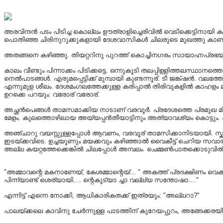
അരവിന്ദൻ പടം പിടിച്ച കൊല്ലം ഊത്രാളിച്ചെരിവിൽ വെടിക്കെട്ടിനായി 
പൊതിഞ്ഞ ചിരിനുറുക്കുകളായി ദേശവാസികൾ ചിലരുടെ മുഖത്തു കാണാം. ഝും
അതങ്ങനെ കഴിഞ്ഞു. തിയറ്ററിനു പുറത്ത് കൊച്ചിനഗരം സായാഹ്നപ്രഭ
കാലം വീണ്ടും പിന്നാക്കം പിടിക്കട്ടെ. ഒന്നുകൂടി തലപ്പിള്ളിത്തലസ്ഥാനത്
നെൽപാടങ്ങൾ. എരുമപ്പെട്ടിക്ക് മുമ്പായി കുണ്ടന്നൂര്. ടീ ജങ്ക്ഷൻ.
എന്നുമുള ശീലം. ദേശമംഗലത്തേക്കുള്ള കരിപ്പാൽ തിരിവുകളിൽ കാഹളം മു
ഉറക്കെ പറയും: വരോര് വരോര്.
അച്ഛൻപെങ്ങൾ താമസമാക്കിയ നാടാണ് വരവൂർ. പ്രദേശത്തെ പ്രമുഖ മി
മേളം. കുലത്തൊഴിലായ അയ്യപ്പൻതീയാട്ടിനും അത്യാവശ്യം കൊട്ടും. പൂക്ക
അഞ്ചാറു വയസ്സുള്ളപ്പോൾ ആവണം, വരവൂര് താമസിക്കാനിടയായി. സ്കൂൾമ
ഇടയ്ക്കവിടെ. ഉച്ചയൂണും മയക്കവും കഴിഞ്ഞാൽ വൈകീട്ട് ചെറിയ സവാരി
അല്ല കയറ്റത്തേക്കെങ്കിൽ ചിലപ്പോൾ അമ്പലം. ചെമ്മണ്‍പാതക്കൊടുവിൽ പ
"അമ്മാവന്റെ മകനാണേയ്, കേശമ്മാന്റെയ്... " അകത്ത് പ്രദക്ഷിണം വെക്ക
പിന്ന്യാണ്ട് ശെര്യായി.... ന്റെകൂട്യാ ച്ചാ വല്ല്യ സന്തോഷാ...."
എന്നിട്ട് എന്നെ നോക്കി, ആധികാരികതക്ക് ഇത്രയും: "അല്ലറാ?"
പാലയ്ക്കലെ കാവിനു ചേർന്നുള്ള പാടത്തിന് കുറേയപ്പുറം, അങ്ങേക്കര