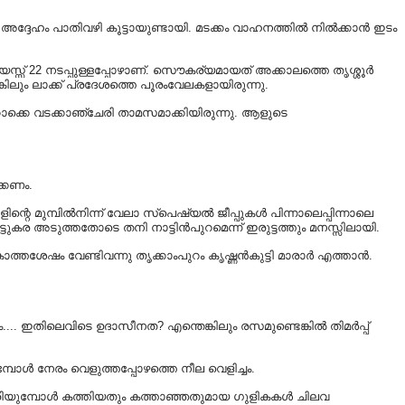
ക്ക് അദ്ദേഹം പാതിവഴി കൂട്ടായുണ്ടായി. മടക്കം വാഹനത്തിൽ നിൽക്കാൻ ഇടം
യസ്സ് 22 നടപ്പുള്ളപ്പോഴാണ്. സൌകര്യമായത് അക്കാലത്തെ തൃശ്ശൂർ
ലും ലാക്ക് പ്രദേശത്തെ പൂരംവേലകളായിരുന്നു.
ക്കൊക്കെ വടക്കാഞ്ചേരി താമസമാക്കിയിരുന്നു. ആളുടെ
ക്കണം.
റെ മുമ്പിൽനിന്ന് വേലാ സ്പെഷ്യൽ ജീപ്പുകൾ പിന്നാലെപ്പിന്നാലെ
്ങാട്ടുകര അടുത്തതോടെ തനി നാട്ടിൻപുറമെന്ന് ഇരുട്ടത്തും മനസ്സിലായി.
ാത്തശേഷം വേണ്ടിവന്നു തൃക്കാംപുറം കൃഷ്ണൻകുട്ടി മാരാർ എത്താൻ.
ഞം.... ഇതിലെവിടെ ഉദാസീനത? എന്തെങ്കിലും രസമുണ്ടെങ്കിൽ തിമർപ്പ്
്പോൾ നേരം വെളുത്തപ്പോഴത്തെ നീല വെളിച്ചം.
കൾ വിരിയുമ്പോൾ കത്തിയതും കത്താഞ്ഞതുമായ ഗുളികകൾ ചിലവ