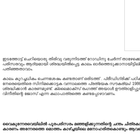
ഇടത്തോട്ട് ചെറിയൊരു തിരിവു വരുന്നിടത്ത് റോഡിനു ചേർന്ന് താഴേക്കൊ
പരിസരവും ആദ്യമായി ശ്രദ്ധയിൽപ്പെട്ട കാലം ഓർത്തെടുക്കാനായിട്ടില
പതിഞ്ഞതാവാം.
കാലം കുറച്ചധികം ചെന്നശേഷം കണ്ടതാണ് ഒരിടത്ത് . പ്രീഡിഗ്രിക്ക് പഠ
നേരെയെതിരെ സിനിമക്കൊട്ടക വന്നാലത്തെ പ്രത്യേക സൗകര്യം! 1986ൽ
ശ്രദ്ധിക്കാൻ കാരണമുണ്ട്. ക്ലൈമാക്സ് രംഗത്ത് അയാൾ ഊത്രാളിപ്പൂരത്
വിനീതിന്റെ ജോസ് എന്ന കഥാപാത്രത്തെ കണ്ടപ്പോഴാവണം.
വൈകുന്നേരവെയിലിൽ പൂരപരിസരം മഞ്ഞളിക്കുന്നതിന്റെ ചന്തം ചിത
കാരണം അന്നേരത്തെ മൊത്തം കാഴ്ച്ചയിലെ മനോഹരിതകൊണ്ടും ആവണം.