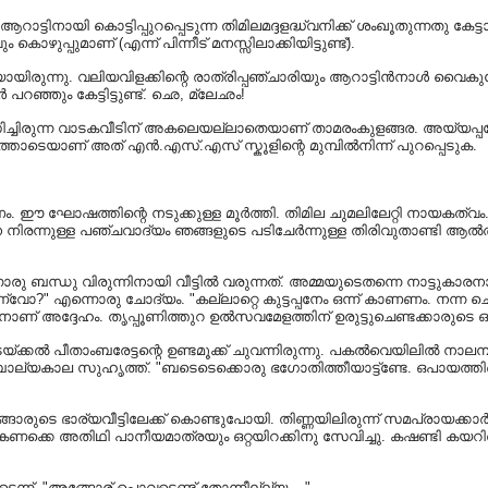
ടിനായി കൊട്ടിപ്പുറപ്പെടുന്ന തിമിലമദ്ദളദ്ധ്വനിക്ക് ശംഖൂതുന്നതു ക
ുപ്പുമാണ് (എന്ന് പിന്നീട് മനസ്സിലാക്കിയിട്ടുണ്ട്).
്ടിയായിരുന്നു. വലിയവിളക്കിന്റെ രാത്രിപ്പഞ്ചാരിയും ആറാട്ടിൻനാൾ വൈക
റഞ്ഞും കേട്ടിട്ടുണ്ട്. ഛെ, മ്ലേഛം!
ാമസിച്ചിരുന്ന വാടകവീടിന് അകലെയല്ലാതെയാണ് താമരംകുളങ്ങര. അയ്യപ്
്യത്തോടെയാണ് അത് എൻ.എസ്.എസ് സ്കൂളിന്റെ മുമ്പിൽനിന്ന് പുറപ്പെടുക.
ം. ഈ ഘോഷത്തിന്റെ നടുക്കുള്ള മൂർത്തി. തിമില ചുമലിലേറ്റി നായകത
ിരന്നുള്ള പഞ്ചവാദ്യം ഞങ്ങളുടെ പടിചേർന്നുള്ള തിരിവുതാണ്ടി ആൽത്തറ 
ൊരു ബന്ധു വിരുന്നിനായി വീട്ടിൽ വരുന്നത്. അമ്മയുടെതന്നെ നാട്ടുകാരനാണ
" എന്നൊരു ചോദ്യം. "കല്ലാറ്റെ കുട്ടപ്പനേം ഒന്ന് കാണണം. നന്ന ചെറുപ്
രനാണ് അദ്ദേഹം. തൃപ്പൂണിത്തുറ ഉൽസവമേളത്തിന് ഉരുട്ടുചെണ്ടക്കാരുടെ ഒരു 
ക്കൽ പീതാംബരേട്ടന്റെ ഉണ്ടമൂക്ക് ചുവന്നിരുന്നു. പകൽവെയിലിൽ നാലമ്പ
യി ബാല്യകാല സുഹൃത്ത്. "ബടെടെക്കൊരു ഭഗോതിത്തീയാട്ട്ണ്ടേ. ഒപാ
അങ്ങോരുടെ ഭാര്യവീട്ടിലേക്ക് കൊണ്ടുപോയി. തിണ്ണയിലിരുന്ന് സമപ്രായക്ക
ഥം കണക്കെ അതിഥി പാനീയമാത്രയും ഒറ്റയിറക്കിനു സേവിച്ചു. കഷണ്ടി കയ
. "അങ്ങോര് പ്പൊവടെണ്ട് തോന്നീല്ല്യ...."