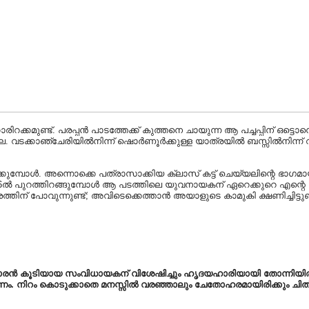
രിറക്കമുണ്ട്. പരപ്പൻ പാടത്തേക്ക് കുത്തനെ ചായുന്ന ആ പച്ചപ്പിന് ഒട്
്ല. വടക്കാഞ്ചേരിയിൽനിന്ന് ഷൊർണൂർക്കുള്ള യാത്രയിൽ ബസ്സിൽനിന്ന് വ
ിക്കുമ്പോൾ. അന്നൊക്കെ പത്രാസാക്കിയ ക്ലാസ് കട്ട് ചെയ്യലിന്റെ ഭാഗമാ
 പുറത്തിറങ്ങുമ്പോൾ ആ പടത്തിലെ യുവനായകന് ഏറെക്കുറെ എന്റെ പ്രായ
തിന് പോവുന്നുണ്ട്; അവിടെക്കെത്താൻ അയാളുടെ കാമുകി ക്ഷണിച്ചിട്ടുണ്
്രകാരൻ കൂടിയായ സംവിധായകന് വിശേഷിച്ചും ഹൃദയഹാരിയായി തോന്നിയ
 നിറം കൊടുക്കാതെ മനസ്സിൽ വരഞ്ഞാലും ചേതോഹരമായിരിക്കും ചിത്