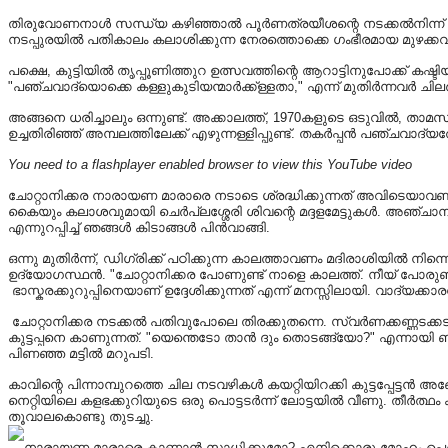
തിരുവോണനാൾ സന്ധ്യ കഴിഞ്ഞാൽ പൂർണത്രയീശന്റെ നടക്കൽനിന്ന് ആറാട്
നടപ്പുരയിൽ പതികാലം കലാശിക്കുന്ന നേരത്തൊക്കെ ഗംഭീരമായ മുഴക്കവും കൊഴ
പക്ഷെ, കുട്ടിയിൽ തൃപ്പൂണിത്തുറ ഉത്സവത്തിന്റെ ആറാട്ടിനുപോക്ക് കഷ
"പഞ്ചവാദ്യൊക്കെ കള്ളുകുടിയന്മാർക്ക്ള്ളതാ," എന്ന് മുതിർന്നവർ ചിലർ പ
അങ്ങനെ ധരിച്ചാലും ഒന്നുണ്ട്. അക്കാലത്ത്, 1970കളുടെ ഒടുവിൽ, ത
ഉച്ചതിരിഞ്ഞ് അമ്പലത്തിലേക്ക് എഴുന്നള്ളിപ്പുണ്ട്. തകർപ്പൻ പഞ്ചവാദ
You need to a flashplayer enabled browser to view this YouTube video
ചോറ്റാനിക്കര നാരായണ മാരാരെ നടാടെ ശ്രദ്ധിക്കുന്നത് അവിടെയാവണ
കൈയും കലാശവുമായി ചെർപ്ലശ്ശേരി ശിവന്റെ മദ്ദളമേട്ടുകൾ. അഞ്ചാന ന
എന്നുറപ്പിച്ച് ഞങ്ങൾ കിടാങ്ങൾ പിൻവാങ്ങി.
ഒന്നു മുതിർന്ന്, ഡിഗ്രിക്ക് പഠിക്കുന്ന കാലത്താവണം മദിരാശിയിൽ നിന്ന
ഉദ്യോഗസ്ഥൻ. "ചോറ്റാനിക്കര പോണുണ്ട് നാളെ കാലത്ത്. നീയ് പോരുണ്വോ?
ഭാസ്കരക്കുറുപ്പിനെയാണ് ഉദ്ദേശിക്കുന്നത് എന്ന് മനസ്സിലായി. വാദ്യക്കാ
ചോറ്റാനിക്കര നടക്കൽ പതിവുപോലെ തിരക്കുതന്നെ. സ്വർണക്കണ്ണടക്കടയ്
കുട്ടപ്പനെ കാണുന്നത്. "യെന്തെടോ താൻ ദും തൊടങ്ങ്യോ?" എന്നാ
പിണഞ്ഞ മട്ടിൽ മറുപടി.
കാവിന്റെ പിന്നാമ്പുറത്തെ ചില നടവഴികൾ കയറ്റിയിറക്കി കുട്ടപ്പേട്ടൻ 
നെറ്റിയിലെ കളഭക്കുറിയുടെ ഒരു പൊട്ടടർന്ന് ലോട്ടയിൽ വീണു. തീർത്
തൂവാലകൊണ്ടു തുടച്ചു.
നാരായണ മാരാരെ കാണാൻ സാധിക്കുമോ? എനിക്കൊരു മോഹം പെട്ടെന്ന്