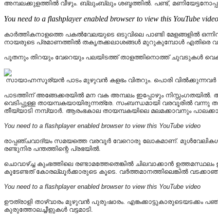
അമ്പലക്കുളത്തിൽ വീഴും. ബ്ലുംബ്ലും ശബ്ദത്തിൽ. പണ്ട്, മണിയേട്ടനോ
You need to a flashplayer enabled browser to view this YouTube vide
കാർത്തികനാളത്തെ പകൽവേലയുടെ ഒടുവിലെ പാണ്ടി മേളങ്ങളിൽ ഒന്നിനാണ് അക
നായരുടെ പ്രമാണത്തിൽ തകൃതക്കലാശങ്ങൾ മുറുകുമ്പോൾ എതിരെ വടക്ക
പൂതനും തിറയും വേറെയും പലയിടത്ത് താളത്തിനൊത്ത് ചുവടുകൾ വെക്
സായാഹ്നസൂര്യൻ പാടം മുഴുവൻ കളഭം വിതറും. പൊരി വിൽക്കുന്നവർ ചാക്
പാടത്തിന് അങ്ങേക്കരയിൽ മന വക അമ്പലം ഇപ്പോഴും നിസ്സംഗതയിൽ. അവ
വെടിപ്പുള്ള തായമ്പകയായിരുന്നത്രേ. സംബന്ധമായി വരവൂരിൽ വന്നു 
തീയ്യാടി നമ്പ്യാർ. ആരംഭകാല തായമ്പകയിലെ മലമക്കാവനും പാലക്
You need to a flashplayer enabled browser to view this YouTube video
രാപ്പഞ്ചവാദ്യം സമയത്തെ വരവൂർ വേറൊരു ലോകമാണ്. മുൾവേലികൾ ഇരുവ
രണ്ടുനിര പന്തത്തിന്റെ പ്രഭയിൽ.
ചൊവാഴ്ച്ച കുംഭത്തിലെ രണ്ടാമത്തേതെങ്കിൽ ചിലവാക്കാൻ ഉത്തമസ്ഥലം ഊ
കൂടേണ്ടത് കോരല്ലൂർക്കാരുടെ കൂടെ. വർത്തമാനത്തിലെങ്കിൽ വടക്കാഞ്ചേ
You need to a flashplayer enabled browser to view this YouTube video
ഊത്രാളി താഴ്വാരം മുഴുവൻ പുരുഷാരം. എങ്കക്കാട്ടുകാരുടെയടക്കം 
കുരുത്തോലച്ചീളുകൾ വട്ടമാടി.