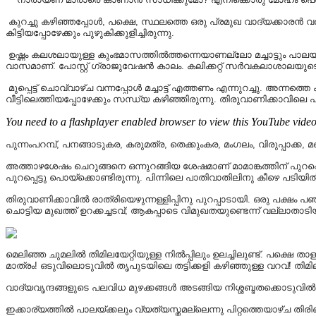
കുറച്ചു കഴിഞ്ഞപ്പോൾ, പക്ഷെ, സ്ഥലത്തെ ഒരു പ്രമുഖ വാദ്യക്കാരൻ വരിക
കിട്ടിയപ്പോഴേക്കും പുഴുകിക്കുളിച്ചിരുന്നു.
ഉഷ്ണം കലശലായുള്ള കുംഭമാസത്തിൽത്തന്നെയാണല്ലോ മച്ചാട്ടും പാലയ്
വാസമാണ്. പോസ്റ്റ്‌ ഗ്രാജുവേഷൻ കാലം. കലിക്കറ്റ് സർവകലാശാലയുട
മുപ്പെട്ട് ചൊവ്വാഴ്ച വന്നപ്പോൾ മച്ചാട്ട് എത്തണം എന്നുറച്ചു. അന്
വീട്ടിലെത്തിയപ്പോഴേക്കും സന്ധ്യ കഴിഞ്ഞിരുന്നു. തിരുവാണിക്കാവിലെ 
You need to a flashplayer enabled browser to view this YouTube vide
പുന്നംപറമ്പ്, പനങ്ങാടുകര, കരുമത്ര, തെക്കുംകര, മംഗലം, വിരുപ്പാക്ക, 
അത്താഴശേഷം ചെറുങ്ങനെ ഒന്നുറങ്ങിയ ശേഷമാണ് മാമാങ്കത്തിന് പുറപ്പ
പുറപ്പെട്ടു പൊയ്ക്കൊണ്ടിരുന്നു. പിന്നിലെ പാതിവാതിലിനു കീഴെ പടിയിൽ ച
തിരുവാണിക്കാവിൽ രാത്രിയെഴുന്നള്ളിപ്പിനു പുറപ്പാടായി. ഒരു പക്ഷം
ചൊട്ടിയ മുഖത്ത് ഉറക്കച്ചടവ്; ആകപ്പാടെ വിമുഖതയുണ്ടെന്ന് വല്ലാതാടി
മെലിഞ്ഞ ചുമലിൽ തിമിലയേറ്റിയുള്ള നിൽപ്പിലും ഉലച്ചിലുണ്ട്. പക്ഷെ താ
മാത്രം! ഒടുവിലൊടുവിൽ തൃപുടയിലെ തട്ടിക്കളി കഴിഞ്ഞുള്ള വറവ്! തി
വാദ്യവൃന്ദങ്ങളുടെ പലവിധ മുഴക്കങ്ങൾ അടങ്ങിയ നിശ്ശബ്ദതക്കൊടുവിൽ
ഇക്കാര്യത്തിൽ പാലയ്ക്കലും വ്യത്യസ്തമല്ലെന്നു പിറ്റത്തെയാഴ്ച 