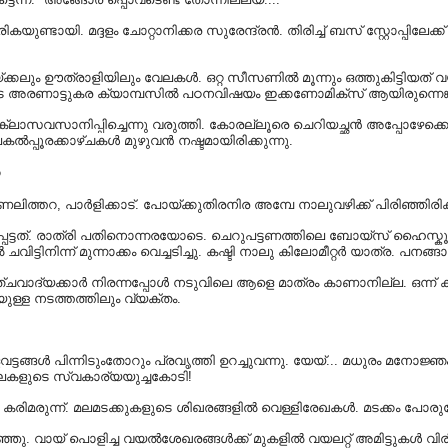
യുണ്ടായി. മദ്ദളം ചോറ്റാനിക്കര സുരേന്ദ്രൻ. തിരിച്ച് ബസ് സ്റ്റോപ്പിലേ
ക്കലും ഊത്രാളിയിലും വേലകൾ. ഒറ്റ സീസണിൽ മൂന്നും ഒത്തുകിട്ടിയത് വ
െ അരണാട്ടുകര ക്യാമ്പസിൽ പഠനവിഷയം ഇക്കണോമിക്സ്‌ ആയിരുന്നെങ്കി
നത്തെ ക്ലാസവസാനിപ്പിച്ചെന്നു വരുത്തി. കോരല്ലൂരെ ചെറിയച്ഛൻ അപ്പോഴേ
പകൽപ്പൂരക്കാഴ്ചകൾ മുഴുവൻ നഷ്ടമായിരിക്കുന്നു.
o
മണലിത്തറ, പാർളിക്കാട്. പോയ്‌ക്കുതിരനിര അമ്പേ നാലുവഴിക്ക് പിരിഞ്ഞിരി
െട്ടത്. രാത്രി പതിനൊന്നരയോടെ. ചെറുപട്ടണത്തിലെ ബോയ്സ് ഹൈസ്കൂളിന്
വിട്ടിനിന്ന് മുന്നാക്കം വെച്ചടിച്ചു. കഷ്ടി നാലു കിലോമീറ്റർ യാത്ര. പനങ
 പഞ്ചവാദ്യക്കാർ നിരന്നപ്പോൾ നടുവിലെ ആളെ മാത്രം കാണാനില്ല. ഒന്ന് ക
യുള്ള നടത്തത്തിലും വ്യക്തം.
ളവട്ടങ്ങൾ പിന്നിടുംതോറും പ്രവൃത്തി ഉറച്ചുവന്നു. യേയ്... മധുരം മനോജ്
മിലകളുടെ സ്വകാര്യയുച്ചകോടി!
 കരിമരുന്ന്. മലമടക്കുകളുടെ ശിഖരങ്ങളിൽ വെള്ളിരേഖകൾ. മടക്കം പോരുമ
തിരിഞ്ഞു. വായ്‌ പൊളിച്ച വയൽശേഖരങ്ങൾക്ക് മുകളിൽ വയലറ്റ് അമിട്ടു