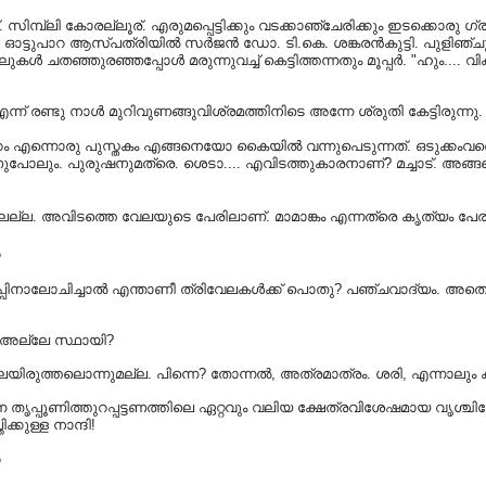
സിമ്പ്ലി കോരല്ലൂര്. എരുമപ്പെട്ടിക്കും വടക്കാഞ്ചേരിക്കും ഇടക്കൊര
. ഓട്ടുപാറ ആസ്പത്രിയിൽ സർജൻ ഡോ. ടി.കെ. ശങ്കരൻകുട്ടി. പുളിഞ്ചു
കൾ ചതഞ്ഞുരഞ്ഞപ്പോൾ മരുന്നുവച്ച് കെട്ടിത്തന്നതും മൂപ്പർ. "ഹും.... വ
എന്ന് രണ്ടു നാൾ മുറിവുണങ്ങുവിശ്രമത്തിനിടെ അന്നേ ശ്രുതി കേട്ടിരുന്നു.
എന്നൊരു പുസ്തകം എങ്ങനെയോ കൈയിൽ വന്നുപെടുന്നത്. ഒടുക്കംവരെ വ
ലും. പുരുഷനുമത്രെ. ശെടാ.... എവിടത്തുകാരനാണ്? മച്ചാട്. അങ്ങനെയും
്തിലല്ല. അവിടത്തെ വേലയുടെ പേരിലാണ്. മാമാങ്കം എന്നത്രെ കൃത്യം പ
o
 വാർപ്പിനാലോചിച്ചാൽ എന്താണീ ത്രിവേലകൾക്ക് പൊതു? പഞ്ചവാദ്യം. അതെ,
ം അല്ലേ സ്ഥായി?
 വിലയിരുത്തലൊന്നുമല്ല. പിന്നെ? തോന്നൽ, അത്രമാത്രം. ശരി, എന്നാല
്ന തൃപ്പൂണിത്തുറപ്പട്ടണത്തിലെ ഏറ്റവും വലിയ ക്ഷേത്രവിശേഷമായ വൃശ്ച
്കുള്ള നാന്ദി!
o