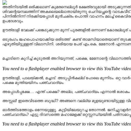
അതിനിടയിൽ ഒരിക്കലാണ് കുമരനെല്ലൂർ ക്ഷേത്രവുമായി അടുക്കുന്നത്. 
ശിവന്റെയമ്പലത്തിന് അകലെയല്ലാതായിരുന്നു ചെറിയച്ഛന്റെ വാടകവീട്
പിന്നിൽനിന്ന് നിരക്കിയപ്പോൾ മുൻചക്രം പൊന്തി വാഹനം മലച്ച് കൈവിരലു
ഉപദേശവും.
ഊത്രാളി വേലക്ക് പങ്കെടുക്കുന്ന മൂന്ന് പൂരങ്ങളിൽ ഒന്നാണ് കോരല്ലൂര് 
ഒടുരംഗം ജഹപൊഹയാക്കിയ ഒരിടത്ത് കണ്ട് താമസിയാതെയാണ് തുടക്കം 
എഴുതിയിട്ടുള്ളത് വിലാസിനി. ശരിയായ പേര് എം.കെ. മേനോൻ എന്നാണുപോ
മച്ചാടിനെ കുറിച്ച് കൂടുതൽ അറിയുന്നത്, പക്ഷെ, മേനോന്റെ വിലാസത
You need to a flashplayer enabled browser to view this YouTube vide
ഊത്രാളി, പാലയ്ക്കൽ, മച്ചാട്. അടുപ്പിൻകല്ല്‌ പോലെ മൂന്നിടം. ഒറ്റ
പക്ഷെ മുന്തിയയിനം പഞ്ചവാദ്യം.
അപ്പോൾപ്പക്ഷേ.... എന്ത് പക്ഷെ? അല്ല, പഞ്ചവാദ്യം എന്നാൽ ശോക
അസ്സല്! ഇതെവിടത്തെ ബുദ്ധി? അങ്ങനെ വല്ല്യ മൂളയുണ്ടായിട്ടുള്ള
ഓർത്തിടത്തോളം ഒന്നേയുള്ളൂ. കുട്ടിയിലേയുറച്ച തോന്നൽ. ജനിച്ചുവളർന
പഞ്ചവാദ്യം? എട്ടു ദിവസത്തെ മഹാമേളക്ക് ഒറ്റസ്സന്ധ്യയിൽ പരിസമാപ്തിക
You need to a flashplayer enabled browser to view this YouTube vide