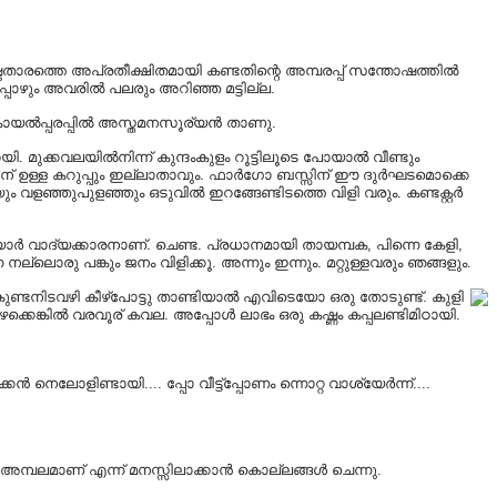
ഇഷ്ടതാരത്തെ അപ്രതീക്ഷിതമായി കണ്ടതിന്റെ അമ്പരപ്പ് സന്തോഷത്തിൽ
പ്പോഴും അവരിൽ പലരും അറിഞ്ഞ മട്ടില്ല.
് കായൽപ്പരപ്പിൽ അസ്തമനസൂര്യൻ താണു.
ാറയായി. മുക്കവലയിൽനിന്ന് കുന്ദംകുളം റൂട്ടിലൂടെ പോയാൽ വീണ്ടും
 ടാറിന് ഉള്ള കറുപ്പും ഇല്ലാതാവും. ഫാർഗോ ബസ്സിന് ഈ ദുർഘടമൊക്കെ
 വളഞ്ഞുപുളഞ്ഞും ഒടുവിൽ ഇറങ്ങേണ്ടിടത്തെ വിളി വരും. കണ്ടക്റ്റർ
 വാദ്യക്കാരനാണ്. ചെണ്ട. പ്രധാനമായി തായമ്പക, പിന്നെ കേളി,
ലൊരു പങ്കും ജനം വിളിക്കൂ. അന്നും ഇന്നും. മറ്റുള്ളവരും ഞങ്ങളും.
ുണ്ടനിടവഴി കീഴ്പോട്ടു താണ്ടിയാൽ എവിടെയോ ഒരു തോടുണ്ട്. കുളി
്കെങ്കിൽ വരവൂര് കവല. അപ്പോൾ ലാഭം ഒരു കഷ്ണം കപ്പലണ്ടിമിഠായി.
നെലോളിണ്ടായി.... പ്പോ വീട്ട്പ്പോണം ന്നൊറ്റ വാശ്യേർന്ന്....
 അമ്പലമാണ് എന്ന് മനസ്സിലാക്കാൻ കൊല്ലങ്ങൾ ചെന്നു.