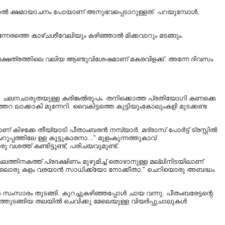
േട്ടാൽ ക്ഷമായാചനം പോയാണ് അനുഭവപ്പെടാറുള്ളത്. പറയുമ്പോൾ,
ുന്നേരത്തെ കാഴ്ചശീവേലിയും കഴിഞ്ഞാൽ മിക്കവാറും മടങ്ങും.
പക്ഷേത്രത്തിലെ വലിയ ആണ്ടുവിശേഷമാണ് മകരവിളക്ക്. അന്നേ ദിവസം
്വം. ചലനചാരുതയുള്ള കരിങ്കൽരൂപം. തനിക്കൊത്ത പ്രതിയോഗി കണക്കെ
ലാക്കാകി മുന്നേറി. വൈകിട്ടത്തെ കുട്ടിയുംകോലുംകളി മുടക്കണ്ട
് കിഴക്കേ തീയ്യാടി പീതാംബരൻ നമ്പ്യാർ. മദ്രാസ് പോർട്ട്‌ ട്രസ്റ്റിൽ
പത്തിലേ ള്ള കൂട്ടുകാരനാ..." മുളംകുന്നത്തുകാവ്
വശത്ത്‌ കണ്ടിട്ടുണ്ട്; പരിചയവുമുണ്ട്.
ലത്തിനകത്ത് പ്രദക്ഷിണം മുഴുമിച്ച് തൊഴാനുള്ള മല്ലിനിടയിലാണ്
യത്തിലൊരു കളം വരയാൻ സാധിക്ക്യോ നോക്കീതാ." ചെറിയൊരു അബദ്ധം
ാർ സംസാരം തുടങ്ങി. കുറച്ചുകഴിഞ്ഞപ്പോൾ ചായ വന്നു. പീതംബരേട്ടന്റെ
റിത്തുടങ്ങിയ തലയിൽ ചെവിക്കു മേലെയുള്ള വിയർപ്പുചാലുകൾ