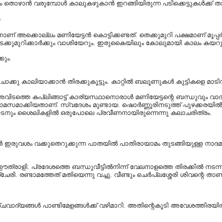
പ്പം തൊഴാൻ വരുമ്പോൾ കാലുകഴുകാൻ ഇറങ്ങിയിരുന്ന പടിക്കെട്ടുകൾക്ക് ത
o
്കൊല്ലം മണിയേട്ടൻ കൊട്ടിക്കണ്ടത്. തെക്കുമുറി പക്ഷമാണ് മൂപ്പർ. നെറ്
ുമുറിക്കാർക്കും വാശിയേറും. ഇരുകൈയിലും കോലുമായി കാലം കയറുമ്പോൾ
കും.
കു കാലിയാക്കാൻ തിരക്കുകൂട്ടും. കാറ്റിൽ ബലൂണുകൾ കുട്ടികളെ മാടിവി
ിടത്തെ കപ്ലിങ്ങാട്ട് കാര്യസ്ഥാനൊരാൾ മണിയേട്ടന്റെ ബന്ധുവും വാദ
താമസമാക്കിയതാണ്. സ്വദേശം മുണ്ടായ. ഷൊർണ്ണൂരിനടുത്ത് പുഴക്കരയിൽ
കാടനും ശൈലികളിൽ ഒരുപോലെ പ്രവീണനായിരുന്നെന്നു കലാചരിത്രം.
ശം വക്കുതെറുക്കുന്ന പാതയിൽ പാതിരായാമം തുടങ്ങിയുള്ള നാദമൂര്‍ച്
ത്രാളി. പ്രദേശത്തെ ബന്ധുവീട്ടിൽനിന്ന് വേലനാളത്തെ തിരക്കിൽ നടന്ന
രി. രണ്ടാമത്തേത് മതിയെന്നു വച്ചു. വീണ്ടും ചെർപ്ലശ്ശേരി ശിവന്റെ താണ
പഞ്ചവാദ്യങ്ങൾ പാണ്ടിമേളങ്ങൾക്ക് വഴിമാറി. അതിന്റെകൂടി അവേശത്ത