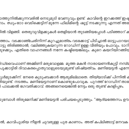
കാത്തുനിൽക്കുന്നവരിൽ നെടുമുടി വേണുവും ഉണ്ട്. കാവിന്റെ ഇറക്കത്ത് 
-ഠോ വെടിക്കെട്ടിന് മുന്നേ ഫിലിമിന്റെ ഷൂട്ട്‌ നടക്കുന്നു എന്നത് അ
യിൽ വിളങ്ങി. തെരുവുവിളക്കുകൾ തെളിയാൻ തുടങ്ങിയപ്പോൾ പടിഞ്ഞാറ
തെത്താം. വടക്കാഞ്ചേരിനിന്ന് കുറച്ചുമാത്രം വടക്കോട്ട്‌ പിടിച്ചാൽ ഓട്ടുപ
 വലത്തോട്ടു തിരിഞ്ഞാൽ, വലിഞ്ഞുകയറുന്ന റോഡിന് ഉള്ള വീതിയും പോവും.
ഴക്കും, എതിരെ വാഹനങ്ങൾ നന്നേ കഷ്ടിയെങ്കിലും. കുറെ കയറിയിറങ്ങിയും
ഡ്വൈഫാണ് അമ്മിണി മരുവോളമ്മ. മൂത്ത മകൻ നാരായണൻകുട്ടി നമ്പ്യാർ
ാട്ടിരി ദിവാകരപ്പൊതുവാളുടെയുമുണ്ട് ശിഷ്യത്വം. മണിയേട്ടൻ എന്നേ നല്
ുടക്കിന്. നേരെ കുടുംബക്കാർ ആരുമില്ലാതെ. തിയ്യാടിക്ക് പിന്നിൽ ക
യുണ്ട്‌. നടത്തം. മണിയേട്ടനാണ് കൊണ്ടുപോവുക. പുറത്ത് റോഡിന് താഴേക
ാലക്കൽ ഭഗവതിക്കാവ്. അങ്ങനെയെങ്കിൽ നേട്ടം ഒരു തുണ്ട് കദളിപ്പഴം.
ുമ്പോൾ തിരുമേനിക്ക് മണിയേട്ടൻ പരിചയപ്പെടുത്തും. "ആദ്യത്തേസം ഊക്കൻ 
യിൽ, കാവിപൂശിയ നീളൻ ചുവരുള്ള പുര കാണാം. അത് കപ്ലിങ്ങാട്ട് മനവക