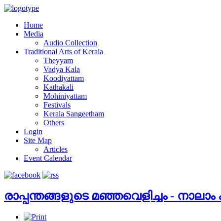
Home
Media
Audio Collection
Traditional Arts of Kerala
Theyyam
Vadya Kala
Koodiyattam
Kathakali
Mohiniyattam
Festivals
Kerala Sangeetham
Others
Login
Site Map
Articles
Event Calendar
രാപ്പന്തങ്ങളുടെ മഞ്ഞവെളിച്ചം - നാലാം