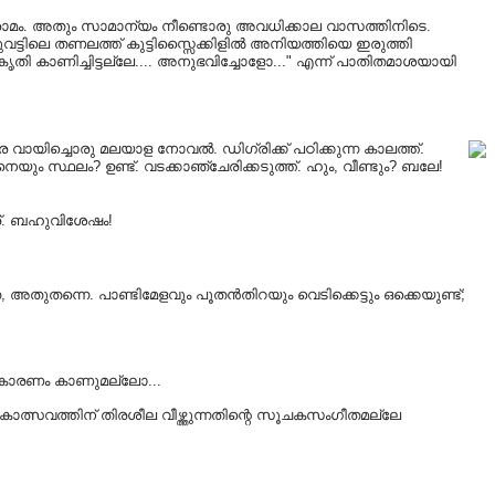
ു ഗ്രാമം. അതും സാമാന്യം നീണ്ടൊരു അവധിക്കാല വാസത്തിനിടെ.
വട്ടിലെ തണലത്ത് കുട്ടിസ്സൈക്കിളിൽ അനിയത്തിയെ ഇരുത്തി
ികൃതി കാണിച്ചിട്ടല്ലേ.... അനുഭവിച്ചോളോ..." എന്ന് പാതിതമാശയായി
ായിച്ചൊരു മലയാള നോവൽ. ഡിഗ്രിക്ക് പഠിക്കുന്ന കാലത്ത്.
 സ്ഥലം? ഉണ്ട്. വടക്കാഞ്ചേരിക്കടുത്ത്. ഹും, വീണ്ടും? ബലേ!
േര്. ബഹുവിശേഷം!
 അതുതന്നെ. പാണ്ടിമേളവും പൂതൻതിറയും വെടിക്കെട്ടും ഒക്കെയുണ്ട്;
ും കാരണം കാണുമല്ലോ...
ികോത്സവത്തിന് തിരശീല വീഴ്ത്തുന്നതിന്റെ സൂചകസംഗീതമല്ലേ