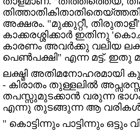
താളമാണ്. "തിത്തിത്തെയ്, ത
തിത്താതികിതാതിതെയ്ത്തതിക
അക്ഷരം. "മുക്കുറ്റീ, തിരുതാളീ
കാക്കരശ്ശിക്കാർ ഇതിനു 'കൊച്
കാരണം അവർക്കു വലിയ ലക്ഷ്മ
പെൺപക്ഷി" എന്ന മട്ട്. ഇതു മ
ലക്ഷ്മി അതിമനോഹരമായി കുഞ്
- കിരാതം തുള്ളലിൽ അപ്സരസ
തപസ്സുമുടക്കാൻ വരുന്ന ഭാഗ
എന്നു തുടങ്ങുന്ന ആ വരികൾ 
" കൊട്ടിന്നും പാട്ടിന്നും ഒട്