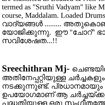
termed as "Sruthi Vadyam" like M
course, Maddalam. Loaded Drums
വാദ്യങ്ങള്‍ ......... അതുകൊ
യോജിക്കുന്നു. ഈ "ചോറ്" ഭ
സവിശേഷത...!!
Sreechithran Mj-
ചെണ്ടയിൽ
അതിനേപ്പറ്റിയുള്ള ചർച്ച
നടക്കുന്നുണ്ട്. പ്രധാനമാ
ഉപയോഗമാണ് ആ ചർച്ചയ്ക്ക
പദ്ധതിയുള്ള ഒരു സംഗീതത്