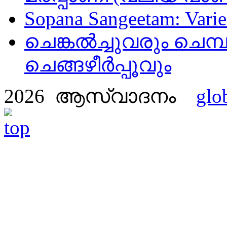
Sopana Sangeetam: Varied
ചെങ്കൽച്ചുവരും ചെമ്പ
ചെങ്ങഴീർപ്പൂവും
2026 ആസ്വാദനം
glo