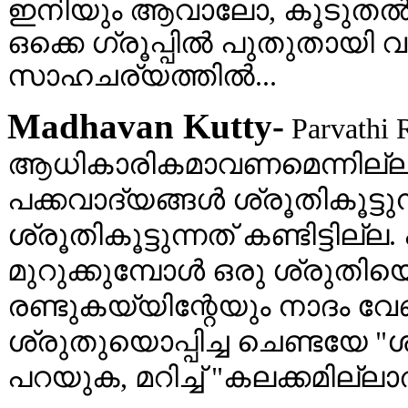
ഇനിയും ആവാലോ, കൂടുതല്‍ 
ഒക്കെ ഗ്രൂപ്പില്‍ പുതുതായി വ
സാഹചര്യത്തില്‍...
Madhavan Kutty-
Parvathi
ആധികാരികമാവണമെന്നില്ല. ഒര
പക്കവാദ്യങ്ങൾ ശ്രൂ‍തികൂട്ട
ശ്രൂതികൂട്ടുന്നത് കണ്ടിട്ടില്
മുറുക്കുമ്പോൾ ഒരു ശ്രുതിയൊപ
രണ്ടുകയ്യിന്റേയും നാദം വ
ശ്രുതുയൊപ്പിച്ച ചെണ്ടയേ "
പറയുക, മറിച്ച് "കലക്കമില്ല