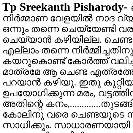
Tp Sreekanth Pisharody-
നിര്‍മ്മാണ വേളയില്‍ നാദ വ്
ഒന്നും തന്നെ ചെയ്യേണ്ടി വരാ
ചെയ്യാന്‍ കഴിയില്ല. ചെണ്ടയ
എല്ലാം തന്നെ നിര്‍മ്മിച്ച
കയറുകൊണ്ട് കോര്‍ത്ത്‌ വലിച്ച
മാത്രമേ ആ ചെണ്ട എത്രത്തോള
പറയാന്‍ കഴിയു. ഇതു കുറ്റി
ഉപയോഗിക്കുന്ന മരം, വട്ടത്ത
അതിന്റെ കനം,.............തുടങ
കോലിനു വരെ ചെണ്ടയുടെ നാ
സാധിക്കും. സാധാരണയായി ചെണ