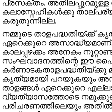
പ്രസക്തം. അതിലപ്പുറമുള്ള 
കലാസ്നേഹികൾക്കു താല്പര്
കരുതുന്നില്ല.
നമ്മുടെ താളപദ്ധതിയ്ക്ക് കൃ
ഏറെക്കുറെ അസാദ്ധ്യമാണ്
കാലപ്പഴക്കം അനേകം നൂറ്റാണ
സംഘവാദനത്തിന്റെ ഈ പൈതൃ
കർണാടകതാളപദ്ധതിയ്ക്കു
കൃത്യമായി പറയുകയും അസ
താളങ്ങൾ ഏറെക്കുറെ എല്ല
വ്യത്യാസത്തോടെ നമുക്കുണ
പരിചരണത്തിലെയും അതിൽതന്ന