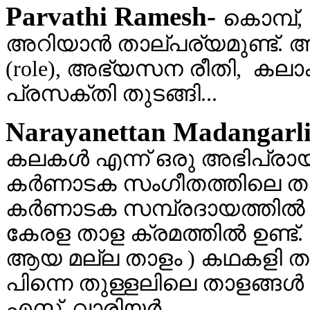
Parvathi Ramesh-
കൊമ്പ്,
അറിയാന്‍ താല്പര്യമുണ്ട്. അ
(role), അഭ്യസന രീതി, കലാക
പ്രസക്തി തുടങ്ങി...
Narayanettan Madangarl
കലകള്‍ എന്ന് ഒരു അഭിപ്രായ
കര്‍ണാടക സംഗീതത്തിലെ താള 
കര്‍ണാടക സമ്പ്രദായത്തില്‍
കേരള താള ക്രമത്തില്‍ ഉണ്ട്. 
ആയ മല്ല താളം ) കഥകളി താളങ്
പിന്നെ തുള്ളലിലെ താളങ്ങള്‍ 
എസ്. വാരിയര്‍..