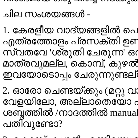
ചില സംശയങ്ങള്‍ -
1. കേരളീയ വാദ്യങ്ങളില്‍ പൊത
എത്രത്തോളം പ്രസക്തി ഉണ്ട്
സ്വതവേ 'ശ്രുതി ചേരുന്ന' 
മാത്രവുമല്ല, കൊമ്പ്, കുഴല്
ഇവയോടൊപ്പം ചേരുന്നുണ്ടല
2. ഓരോ ചെണ്ടയ്ക്കും (മറ്റു 
വേളയിലോ, അല്ലാതെയോ ഏതെ
ശബ്ദത്തില്‍ /നാദത്തില്‍ ma
പതിവുണ്ടോ?