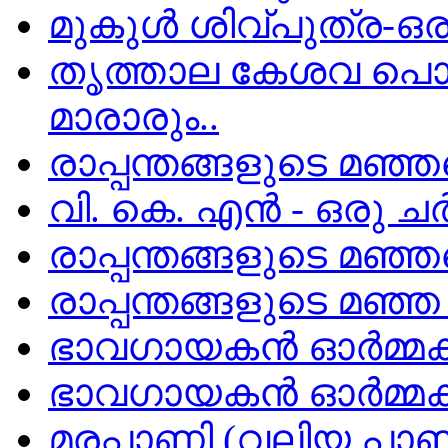
മുകുൾ ശിവ്പുത്ര-ഒരു
തൃത്താല കേശവ പൊതു
മാരാരും..
രാപ്പന്തങ്ങളുടെ മഞ്ഞവ
വി. കെ. എൻ - ഒരു ചർ
രാപ്പന്തങ്ങളുടെ മഞ്ഞ
രാപ്പന്തങ്ങളുടെ മഞ്
ഭാവഗായകന്‍ ഓര്‍മ്മക
ഭാവഗായകന്‍ ഓര്‍മ്മകള
മരപ്പാണി (വലിയ പാണ