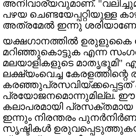
അനിവാര്യവുമാണ്. "വലിച്ചുമ
പഴയ ചെണ്ടയേപ്പറ്റിയുള്ള കാ
അത്രമേൽ ഇന്നു ശരിയാണോ
യക്ഷഗാനത്തിൽ ഉരുളുകൈ ക
മറിഞ്ഞുകൊട്ടുക എന്ന സംഗ
മലയാളികളുടെ മാതൃഭൂമി" എ
ലക്ഷ്യംവെച്ച കേരളത്തിന്റെ
കരഞ്ഞുപ്രസവിയ്ക്കപ്പെട്ടത് 
പ്രയോജനമൊന്നുമില്ല. ഈ
കലാപരമായി പ്രസക്തമായ സർ
ഇന്നും നിരന്തരം പുനർനിർണ
സൃഷ്ടികൾ ഉരുവപ്പെടുത്തുക