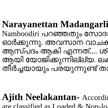
Narayanettan Madangarli
Namboodiri പറഞ്ഞതും സോ
ഓര്‍ക്കുന്നു. അവസാന വാച
ആസ്പദം ആകി എന്നത്.... ശ
ആയി യോജിക്കുന്നില്ല്യ. ലക്ഷ
തീര്‍ച്ചയായും പരയുന്നുണ്ട് താ
Ajith Neelakantan-
Accordi
are classified as Loaded & Non-l