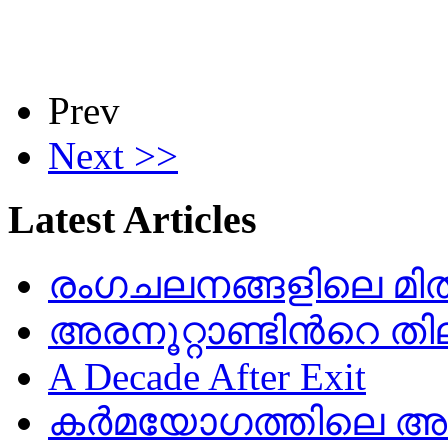
Prev
Next >>
Latest Articles
രംഗചലനങ്ങളിലെ മിതത
അരനൂറ്റാണ്ടിൻറെ തി
A Decade After Exit
കർമയോഗത്തിലെ അഷ