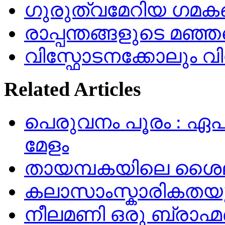
ഗുരുത്വമേറിയ ഗമക
രാപ്പന്തങ്ങളുടെ മഞ്ഞ
വിസ്ഫോടനക്കോലും 
Related Articles
പെരുവനം പൂരം : ഏപ്രി
മേളം
തായമ്പകയിലെ ശൈല
കലാസാംസ്കാരികതയുട
നീലമണി ഒരു ബ്രാഹ്