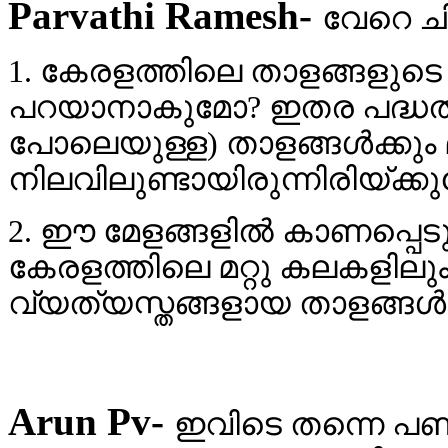
Parvathi Ramesh-
വേറെ ച
1. കേരളത്തിലെ താളങ്ങളുടെ
പറയാനാകുമോ? ഇതര പദ്ധതിക
പോലെയുള്ള) താളങ്ങള്‍ക്കും 
നിലവിലുണ്ടായിരുന്നിരിയ്ക്ക
2. ഈ മേളങ്ങളില്‍ കാണപ്പെ
കേരളത്തിലെ മറ്റു കലകളിലു
വ്യത്യസ്തങ്ങളായ താളങ്ങള്
Arun Pv-
ഇവിടെ തന്നെ പണ്ട് 