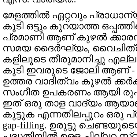
മേളത്തില്‍ ഏറ്റവും പ്രാധാന
കൂടി ഒട്ടും കുറയാത്ത ഒപ്പത്
പ്രമാണി ആണ് കുഴല്‍ ക്കാര
സമയ ദൈര്‍ഘ്യം, വൈചിത്ര്യ
കളിലൂടെ തീരുമാനിച്ചു എല്ലാര
കൂടി ഇവരുടെ ജോലി ആണ് - വാസ്
ഉത്തര വാദിത്വം കുഴല്‍ ക്കര്‍
സംഗീത ഉപകരണം ആയി രൂപം മാ
ഇത് ഒരു താള വാദ്യം ആയാണ് ന
കൂട്ടുക എന്നതിലപ്പുറം ഒരു പ്
gap-filling. ഉരുട്ടു ചെണ്ടയു
പദ്ധതിയില്‍ ഉള്ള ചില്ലറ സ്വര