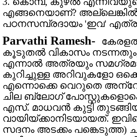
3. കൊമ്പ്, കുഴല്‍ എന്നിവയ
എങ്ങനെയാണ്? അല്ലെങ്കില്‍
പഠനസമ്പ്രദായം 'ഇവ' എത്രത
Parvathi Ramesh-
കേരളത്
കൂടുതല്‍ വികാസം നടന്നതും, 
എന്നാല്‍ അത്രയും സമഗ്രമ
കുറിച്ചുള്ള അറിവുകളോ ഒക്ക
എന്നൊക്കെ വെറുതെ അന്വേഷിയ
ചില ബ്ലോഗ്‌ പോസ്റ്റുകളൊക്കെ
എസ്‌. മാധവന്‍ കുട്ടി തുടങ്ങ
വായിയ്ക്കാനിടയായത്‌. ഇവിട
സദനം അടക്കം പങ്കെടുത്ത) ചര്‍ച