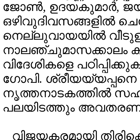
ജോൺ, ഉദയകുമാർ, ജയക
ഒഴിവുദിവസങ്ങളിൽ ചെന
നെല്ലുവായയിൽ വീടുള
നാലഞ്ചുമാസക്കാലം 
വിദേശികളെ പഠിപ്പിക്ക
ഗോപി. ശ്രീയയ്യപ്പന
നൃത്തനാടകത്തിൽ സഹകര
പലയിടത്തും അവതരണം 
വിജയകരമായി തിരികെ 