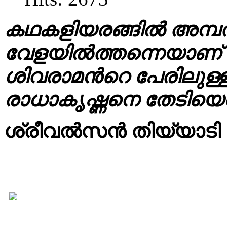
കഥകളിയരങ്ങിൽ അമ്പത
വേളയിൽത്തന്നെയാണ് 
ശിവരാമൻറെ പേരിലുള
രാധാകൃഷ്ണനെ തേടിയെത്
ശ്രീവൽസൻ തിയ്യാടി