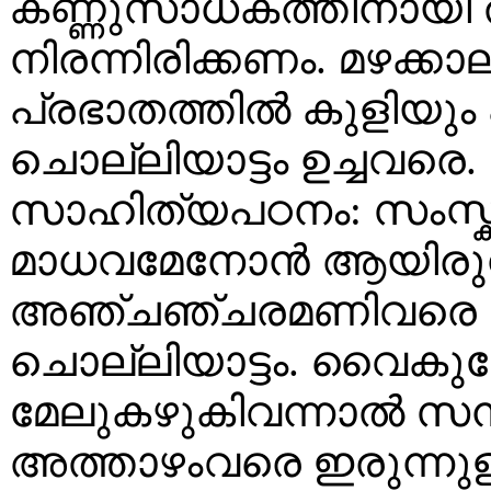
കണ്ണുസാധകത്തിനായി 
നിരന്നിരിക്കണം. മഴക്കാല
പ്രഭാതത്തിൽ കുളിയും
ചൊല്ലിയാട്ടം ഉച്ചവ
സാഹിത്യപഠനം: സംസ്
മാധവമേനോൻ ആയിരുന്
അഞ്ചഞ്ചരമണിവരെ രണ്
ചൊല്ലിയാട്ടം. വൈകുന്
മേലുകഴുകിവന്നാൽ സന്ധ
അത്താഴംവരെ ഇരുന്നുള്