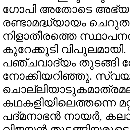
ഗോപി അതോടെ അഭ്യ
രണ്ടാമദ്ധ്യായം ചെറുതു
നിളാതീരത്തെ സ്ഥാപ
കുറേക്കൂടി വിപുലമായി. ക
പഞ്ചവാദ്യം തുടങ്ങി
നോക്കിയറിഞ്ഞു. സ്വയ
ചൊല്ലിയാടുകമാത്രമ
കഥകളിയിലെത്തന്നെ മറ്റ
പദ്മനാഭൻ നായർ, കലാ
വിജയൻ തുടങ്ങിയരുടെ.