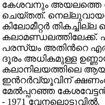
കേശവനും അയലത്തെ 
ചെയ്തത്. നെല്ലുവായനിന്
കിലോമീറ്റർ തികച്ചില്ല
കലാമണ്ഡലത്തിലേക്ക്. 
പരസ്യം അതിൻറെ എതിർ
ദൂരം അധികമുള്ള ഉണ്ണ
കലാനിലയത്തിലെ ആയിര
ഇൻറർവ്യൂവിന് ക്ഷണംവന
മേൽപ്പറഞ്ഞ കേശവേട്ടൻ
- 1971 വേനലൊടുവിൽ.