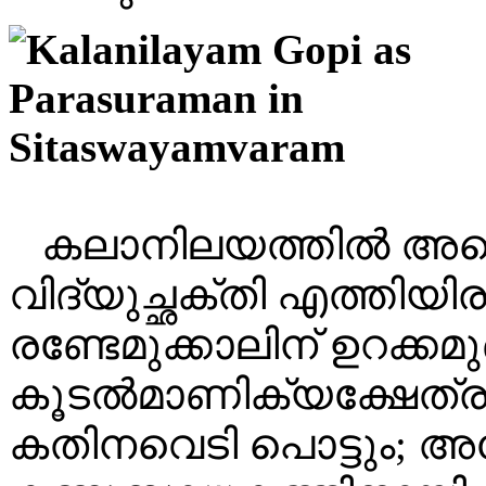
കലാനിലയത്തിൽ അന്ന
വിദ്യുച്ഛക്തി എത്തിയിരു
രണ്ടേമുക്കാലിന് ഉറക്ക
കൂടൽമാണിക്യക്ഷേത്രത്
കതിനവെടി പൊട്ടും; അപ്