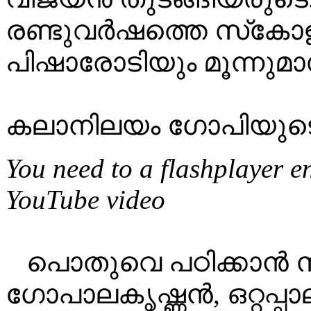
രണ്ടുവർഷത്തെ സ്‌കോ
പിഷാരോടിയും മൂന്നുമാ
കലാനിലയം ഗോപിയുടെ 
You need to a flashplayer e
YouTube video
പൊതുവെ പഠിക്കാൻ സ
ഗോപാലകൃഷ്ണൻ, ഒറ്റപ്പ