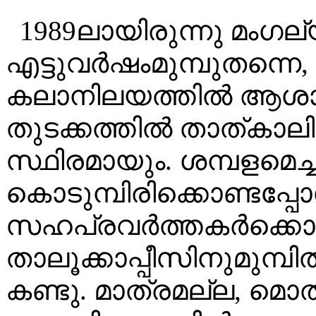
1989ലായിരുന്നു മംഗല്
എട്ടുവർഷംമുമ്പുതന്നെ
കലാനിലയത്തിൽ ആശാനാ
തുടക്കത്തിൽ താത്കാലി
സ്ഥിരമായും. ശമ്പളമെച
കൊടുമ്പിരിക്കൊണ്ടപ്
സഹപ്രവർത്തകർക്കൊപ്പ
താലൂക്കാപ്പീസിനുമുമ്പ
കണ്ടു. മാത്രമല്ല, മൊ