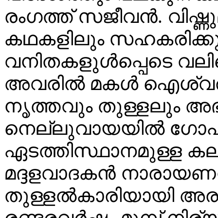
രംഗത്ത് സജീവൻ. വിഷ്ണ
കഥകളിലും സഹകരിക്കുന്ന
വനിതകളുൾപ്പെടെ വല
അവരിൽ മകൾ ഐശ്വര്
നൃത്തവും തുള്ളലും അഭ്യസ
നെല്ലുവായയിൽ ഗോപി
ഏടത്തിസ്ഥാനമുള്ള കല
മദ്ദളവാദകൻ നാരായണൻ
തുള്ളൽകാരിയായി അ
രണ്ടരവർഷം മുമ്പ് നിര