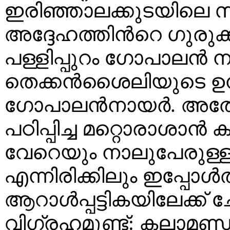
ഇരിഞ്ഞാലക്കുടയിലെ 
അദ്ദേഹത്തിൻറെ ഗുരുക്
പള്ളിപ്പുറം ഗോപാലൻ ന
തെക്കൻശൈലിയുടെ ഉന
ഗോപാലൻനായർ. അതേ
പഠിപ്പിച്ച മറ്റൊരാശാ
വേറെയും നാലുപേരുള്ള
എന്നിരിക്കിലും ഇപ്പോ
ആറാൾപ്പട്ടികയിലേക്ക് ച
വിഗ്രഹമുണ്ട്: കലാമണ്ഡ