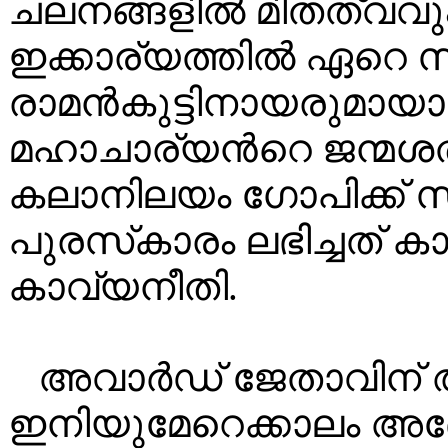
ചലനങ്ങളിൽ മിതത്വവും
ഇക്കാര്യത്തിൽ ഏറെ 
രാമൻകുട്ടിനായരുമായാണ
മഹാചാര്യൻറെ ജന്മശത
കലാനിലയം ഗോപിക്ക് സ
പുരസ്‌കാരം ലഭിച്ചത് 
കാവ്യനീതി.
അവാർഡ് ജേതാവിന്
ഇനിയുമേറെക്കാലം അദ