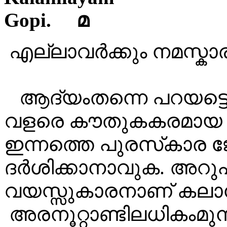
മ
എല്ലാവർക്കും നമസ്കാര
ആദ്യംതന്നെ പറയട്ടെ
വളരെ കൗതുകകരമായ വ
ഇന്നത്തെ പുരസ്‌കാര ജ
ദർശിക്കാനാവുക. അറു
വയസ്സുകാരനാണ് കലാ
അരനൂറ്റാണ്ടിലധികംമു