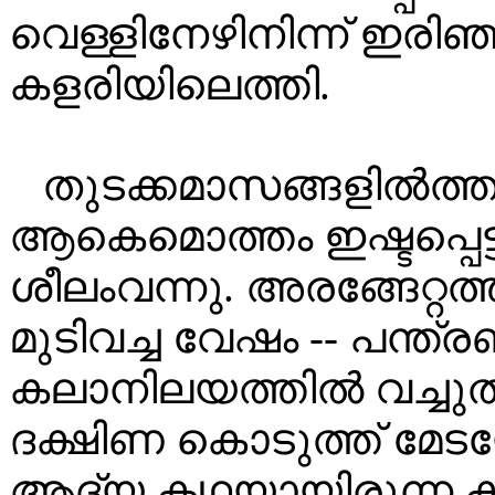
വെള്ളിനേഴിനിന്ന് ഇരി
കളരിയിലെത്തി.
തുടക്കമാസങ്ങളിൽത്തന
ആകെമൊത്തം ഇഷ്ടപ്പെട്
ശീലംവന്നു. അരങ്ങേറ്റത്
മുടിവച്ച വേഷം -- പന്ത്
കലാനിലയത്തിൽ വച്ചുത
ദക്ഷിണ കൊടുത്ത് മേട
ആദ്യ കഥയായിരുന്ന