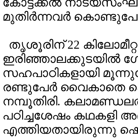
കോട്ടക്കൽ നാട്യസംഘ
മുതിർന്നവർ കൊണ്ടു
തൃശൂരിന് 22 കിലോമീറ്റ
ഇരിഞ്ഞാലക്കുടയിൽ ഗോപ
സഹപാഠികളായി മൂന്നുപേ
രണ്ടുപേർ വൈകാതെ കൊ
നമ്പൂതിരി. കലാമണ്ഡലത്
പഠിച്ചശേഷം കഥകളി അ
എത്തിയതായിരുന്നു