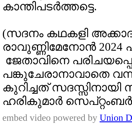
കാന്തിപടർത്തട്ടെ.
(സദനം കഥകളി അക്കാദമി
രാവുണ്ണിമേനോൻ 2024
ജേതാവിനെ പരിചയപ്പെട
പങ്കുചേരാനാവാതെ വന
കുറിച്ചത് സദസ്സിനായി
ഹരികുമാർ സെപ്റ്റംബർ 28
embed video powered by
Union D