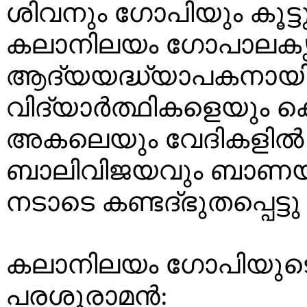
ശിവനും ഗോപിയും കൂട്ട
കലാനിലയം ഗോപാലകൃ
ആദ്യയദ്ധ്യാപകനായി. ട
വിദ്യാർത്ഥികളെയും ക
അകലെയും വേദികളിൽ 
ബാലിവിജയവും ബാണയുദ
നടാടെ കണ്ടദ്‌ഭുതപ്പെട്ട
കലാനിലയം ഗോപിയുട
പരശുരാമൻ: