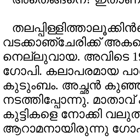
തലപ്പിള്ളിത്താലൂക്ക
വടക്കാഞ്ചേരിക്ക് അക
നെല്ലുവായ. അവിടെ 195
ഗോപി. കലാപരമായ പാരമ
കുടുംബം. അച്ഛൻ കുഞ്
നടത്തിപ്പോന്നു. മാതാവ
കുട്ടികളെ നോക്കി വലു
ആറാമനായിരുന്നു ഗോപ