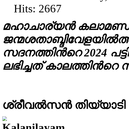
Hits: 2667
മഹാചാര്യൻ കലാമണ്ഡല
ജന്മശതാബ്ദിവേളയിൽത്
സദനത്തിൻറെ 2024 പട്ട
ലഭിച്ചത് കാലത്തിൻറെ 
ശ്രീവൽസൻ തിയ്യാടി