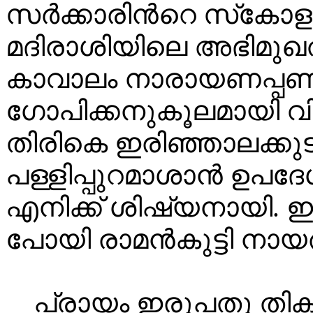
സർക്കാരിൻറെ സ്‌കോള
മദിരാശിയിലെ അഭിമുഖ
കാവാലം നാരായണപ്പണ
ഗോപിക്കനുകൂലമായി 
തിരികെ ഇരിഞ്ഞാലക്ക
പള്ളിപ്പുറമാശാൻ ഉപദേശ
എനിക്ക് ശിഷ്യനായി.
പോയി രാമൻകുട്ടി നായര
പ്രായം ഇരുപതു തികഞ