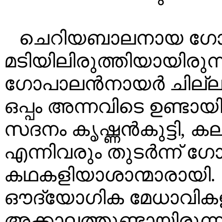
ചെറിയബാലനായ ഗോ
മടിയിലിരുത്തിയായിരുന്ന
ഗോപാലൻനായർ ചില്ലറ 
ഒപ്പം അന്നവിടെ ഉണ്ട
സദനം കൃഷ്ണൻകുട്ടി,
എന്നിവരും തുടർന്ന് ഗോപ
കഥകളിയാശാന്മാരായി
ഔദ്യോഗിക മേധാവിക
അക്കാലത്തുണ്ടായിരുന