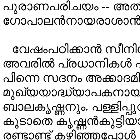
പുരാണപരിചയം -- അത
ഗോപാലൻനായരാശാൻ
വേഷംപഠിക്കാൻ സീനിയ
അവരിൽ പ്രധാനികൾ ഏ
പിന്നെ സദനം അക്കാദമ
മുഖ്യയാദ്ധ്യാപകനായ
ബാലകൃഷ്ണനും. പള്ളിപ്
കൂടാതെ കൃഷ്ണൻകുട്ട
രണ്ടാണ്ട് കഴിഞ്ഞപ്പോ