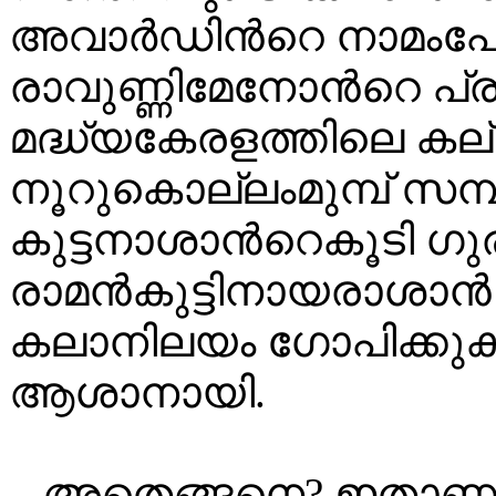
അവാർഡിൻറെ നാമംപേറുന
രാവുണ്ണിമേനോൻറെ പ്
മദ്ധ്യകേരളത്തിലെ കല
നൂറുകൊല്ലംമുമ്പ് സമ്
കുട്ടനാശാൻറെകൂടി ഗ
രാമൻകുട്ടിനായരാശാ
കലാനിലയം ഗോപിക്കുക
ആശാനായി.
അതെങ്ങനെ? ഇതാണാ