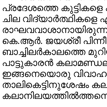
പ്രദേശത്തെ കുട്ടികളെ ക
ചില വിദ്യാർത്ഥികളെ ഏല
രാഘവവാശാനായിരുന്നു
കെ.ആർ. ജയശ്രീ പിന്ന
ബാച്ചിലർകാലത്തെ മുറി
പാട്ടുകാരൻ കലാമണ്ഡ
ഇങ്ങനെയൊരു വിവാഹബന
താലികെട്ടിനുശേഷം കല
കലാനിലയത്തിൽത്തന്നെ