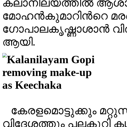
കലാനിലയത്തിൽ ആശാ
മോഹൻകുമാറിൻറെ മരണ
ഗോപാലകൃഷ്ണാശാൻ വിരമി
ആയി.
കേരളമൊട്ടുക്കും മറ്റ
വിദേശത്തും പലകുറി കഥക