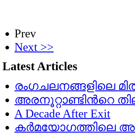
Prev
Next >>
Latest Articles
രംഗചലനങ്ങളിലെ മിതത
അരനൂറ്റാണ്ടിൻറെ തി
A Decade After Exit
കർമയോഗത്തിലെ അഷ