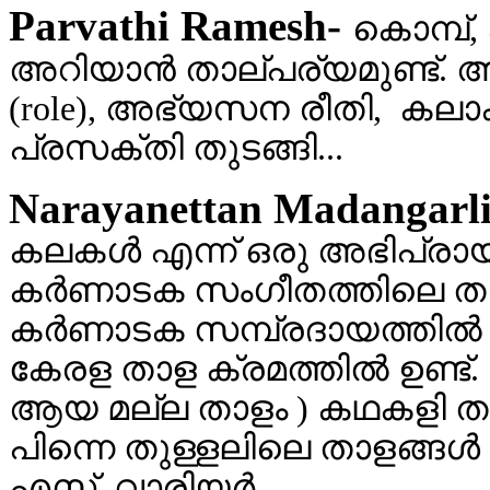
Parvathi Ramesh-
കൊമ്പ്,
അറിയാന്‍ താല്പര്യമുണ്ട്. അ
(role), അഭ്യസന രീതി, കലാക
പ്രസക്തി തുടങ്ങി...
Narayanettan Madangarl
കലകള്‍ എന്ന് ഒരു അഭിപ്രായ
കര്‍ണാടക സംഗീതത്തിലെ താള 
കര്‍ണാടക സമ്പ്രദായത്തില്‍
കേരള താള ക്രമത്തില്‍ ഉണ്ട്. 
ആയ മല്ല താളം ) കഥകളി താളങ്
പിന്നെ തുള്ളലിലെ താളങ്ങള്‍ 
എസ്. വാരിയര്‍..