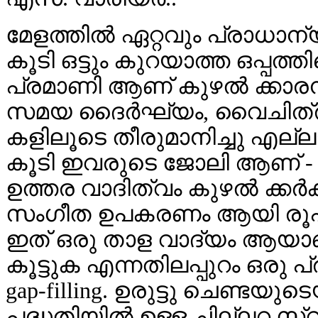
മേളത്തില്‍ ഏറ്റവും പ്രാധാന
കൂടി ഒട്ടും കുറയാത്ത ഒപ്പത്
പ്രമാണി ആണ് കുഴല്‍ ക്കാര
സമയ ദൈര്‍ഘ്യം, വൈചിത്ര്യ
കളിലൂടെ തീരുമാനിച്ചു എല്ലാര
കൂടി ഇവരുടെ ജോലി ആണ് - വാസ്
ഉത്തര വാദിത്വം കുഴല്‍ ക്കര്‍
സംഗീത ഉപകരണം ആയി രൂപം മാ
ഇത് ഒരു താള വാദ്യം ആയാണ് ന
കൂട്ടുക എന്നതിലപ്പുറം ഒരു പ്
gap-filling. ഉരുട്ടു ചെണ്ടയു
പദ്ധതിയില്‍ ഉള്ള ചില്ലറ സ്വര