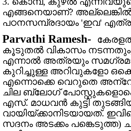
3. കൊമ്പ്, കുഴല്‍ എന്നിവയ
എങ്ങനെയാണ്? അല്ലെങ്കില്‍
പഠനസമ്പ്രദായം 'ഇവ' എത്രത
Parvathi Ramesh-
കേരളത്
കൂടുതല്‍ വികാസം നടന്നതും, 
എന്നാല്‍ അത്രയും സമഗ്രമ
കുറിച്ചുള്ള അറിവുകളോ ഒക്ക
എന്നൊക്കെ വെറുതെ അന്വേഷിയ
ചില ബ്ലോഗ്‌ പോസ്റ്റുകളൊക്കെ
എസ്‌. മാധവന്‍ കുട്ടി തുടങ്ങ
വായിയ്ക്കാനിടയായത്‌. ഇവിട
സദനം അടക്കം പങ്കെടുത്ത) ചര്‍ച