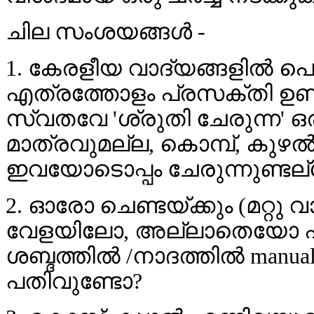
ചില സംശയങ്ങള്‍ -
1. കേരളീയ വാദ്യങ്ങളില്‍ പൊത
എത്രത്തോളം പ്രസക്തി ഉണ്ട്
സ്വതവേ 'ശ്രുതി ചേരുന്ന' 
മാത്രവുമല്ല, കൊമ്പ്, കുഴല്
ഇവയോടൊപ്പം ചേരുന്നുണ്ടല
2. ഓരോ ചെണ്ടയ്ക്കും (മറ്റു 
വേളയിലോ, അല്ലാതെയോ ഏതെ
ശബ്ദത്തില്‍ /നാദത്തില്‍ ma
പതിവുണ്ടോ?