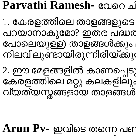
Parvathi Ramesh-
വേറെ ച
1. കേരളത്തിലെ താളങ്ങളുടെ
പറയാനാകുമോ? ഇതര പദ്ധതിക
പോലെയുള്ള) താളങ്ങള്‍ക്കും 
നിലവിലുണ്ടായിരുന്നിരിയ്ക്ക
2. ഈ മേളങ്ങളില്‍ കാണപ്പെ
കേരളത്തിലെ മറ്റു കലകളിലു
വ്യത്യസ്തങ്ങളായ താളങ്ങള്
Arun Pv-
ഇവിടെ തന്നെ പണ്ട് 