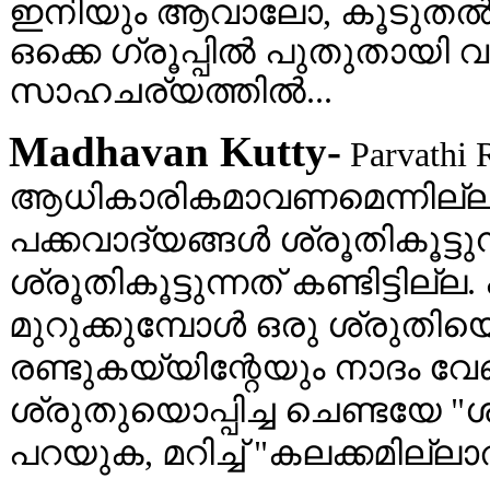
ഇനിയും ആവാലോ, കൂടുതല്‍ 
ഒക്കെ ഗ്രൂപ്പില്‍ പുതുതായി വ
സാഹചര്യത്തില്‍...
Madhavan Kutty-
Parvathi
ആധികാരികമാവണമെന്നില്ല. ഒര
പക്കവാദ്യങ്ങൾ ശ്രൂ‍തികൂട്ട
ശ്രൂതികൂട്ടുന്നത് കണ്ടിട്ടില്
മുറുക്കുമ്പോൾ ഒരു ശ്രുതിയൊപ
രണ്ടുകയ്യിന്റേയും നാദം വ
ശ്രുതുയൊപ്പിച്ച ചെണ്ടയേ "
പറയുക, മറിച്ച് "കലക്കമില്ല