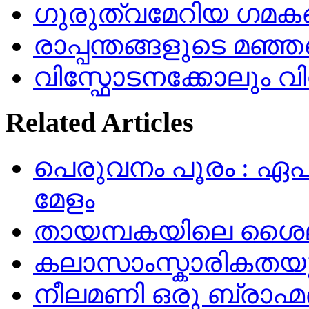
ഗുരുത്വമേറിയ ഗമക
രാപ്പന്തങ്ങളുടെ മഞ്ഞ
വിസ്ഫോടനക്കോലും 
Related Articles
പെരുവനം പൂരം : ഏപ്രി
മേളം
തായമ്പകയിലെ ശൈല
കലാസാംസ്കാരികതയുട
നീലമണി ഒരു ബ്രാഹ്