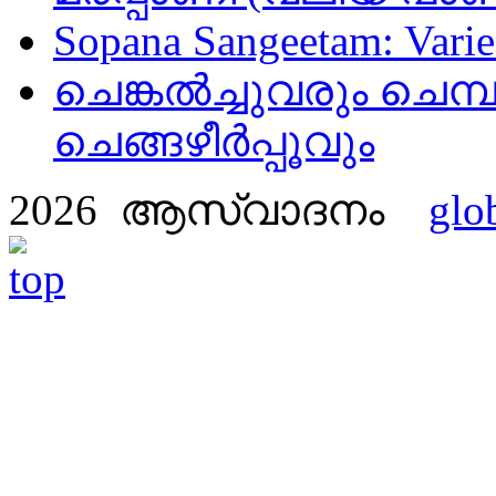
Sopana Sangeetam: Varied
ചെങ്കൽച്ചുവരും ചെമ്പ
ചെങ്ങഴീർപ്പൂവും
2026 ആസ്വാദനം
glo