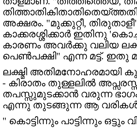
താളമാണ്. "തിത്തിത്തെയ്, ത
തിത്താതികിതാതിതെയ്ത്തതിക
അക്ഷരം. "മുക്കുറ്റീ, തിരുതാളീ
കാക്കരശ്ശിക്കാർ ഇതിനു 'കൊച്
കാരണം അവർക്കു വലിയ ലക്ഷ്മ
പെൺപക്ഷി" എന്ന മട്ട്. ഇതു മ
ലക്ഷ്മി അതിമനോഹരമായി കുഞ്
- കിരാതം തുള്ളലിൽ അപ്സരസ
തപസ്സുമുടക്കാൻ വരുന്ന ഭാഗ
എന്നു തുടങ്ങുന്ന ആ വരികൾ 
" കൊട്ടിന്നും പാട്ടിന്നും ഒട്