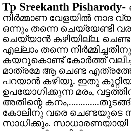
Tp Sreekanth Pisharody-
നിര്‍മ്മാണ വേളയില്‍ നാദ വ്
ഒന്നും തന്നെ ചെയ്യേണ്ടി വരാ
ചെയ്യാന്‍ കഴിയില്ല. ചെണ്ടയ
എല്ലാം തന്നെ നിര്‍മ്മിച്ച
കയറുകൊണ്ട് കോര്‍ത്ത്‌ വലിച്ച
മാത്രമേ ആ ചെണ്ട എത്രത്തോള
പറയാന്‍ കഴിയു. ഇതു കുറ്റി
ഉപയോഗിക്കുന്ന മരം, വട്ടത്ത
അതിന്റെ കനം,.............തുടങ
കോലിനു വരെ ചെണ്ടയുടെ നാ
സാധിക്കും. സാധാരണയായി ചെണ