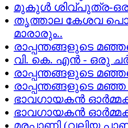
മുകുൾ ശിവ്പുത്ര-ഒരു
തൃത്താല കേശവ പൊതു
മാരാരും..
രാപ്പന്തങ്ങളുടെ മഞ്ഞവ
വി. കെ. എൻ - ഒരു ചർ
രാപ്പന്തങ്ങളുടെ മഞ്ഞ
രാപ്പന്തങ്ങളുടെ മഞ്
ഭാവഗായകന്‍ ഓര്‍മ്മക
ഭാവഗായകന്‍ ഓര്‍മ്മകള
മരപ്പാണി (വലിയ പാണ