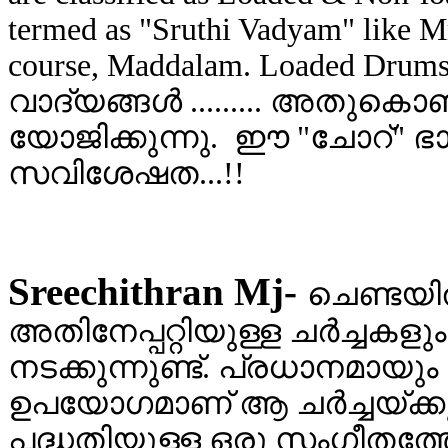
termed as "Sruthi Vadyam" like M
course, Maddalam. Loaded Drums
വാദ്യങ്ങള്‍ ......... അതുകൊ
യോജിക്കുന്നു. ഈ "ചോറ്" ഭ
സവിശേഷത...!!
Sreechithran Mj-
ചെണ്ടയിൽ
അതിനേപ്പറ്റിയുള്ള ചർച്ച
നടക്കുന്നുണ്ട്. പ്രധാനമാ
ഉപയോഗമാണ് ആ ചർച്ചയ്ക്ക
പദ്ധതിയുള്ള ഒരു സംഗീതത്