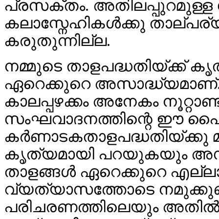
പ്രസക്തം. അതിലപ്പുറമുള്ള 
കലാസ്നേഹികൾക്കു താല്പര്
കരുതുന്നില്ല.
നമ്മുടെ താളപദ്ധതിയ്ക്ക് കൃ
ഏറെക്കുറെ അസാദ്ധ്യമാണ്
കാലപ്പഴക്കം അനേകം നൂറ്റാണ
സംഘവാദനത്തിന്റെ ഈ പൈതൃ
കർണാടകതാളപദ്ധതിയ്ക്കു
കൃത്യമായി പറയുകയും അസ
താളങ്ങൾ ഏറെക്കുറെ എല്ല
വ്യത്യാസത്തോടെ നമുക്കുണ
പരിചരണത്തിലെയും അതിൽതന്ന