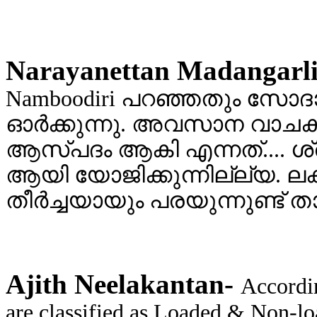
Narayanettan Madangarli
Namboodiri പറഞ്ഞതും സോ
ഓര്‍ക്കുന്നു. അവസാന വാച
ആസ്പദം ആകി എന്നത്.... ശ
ആയി യോജിക്കുന്നില്ല്യ. ലക്ഷ
തീര്‍ച്ചയായും പരയുന്നുണ്ട് താ
Ajith Neelakantan-
Accordi
are classified as Loaded & Non-l