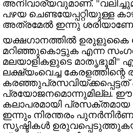
അനിവാര്യവുമാണ്. "വലിച്ചുമ
പഴയ ചെണ്ടയേപ്പറ്റിയുള്ള കാ
അത്രമേൽ ഇന്നു ശരിയാണോ
യക്ഷഗാനത്തിൽ ഉരുളുകൈ ക
മറിഞ്ഞുകൊട്ടുക എന്ന സംഗ
മലയാളികളുടെ മാതൃഭൂമി" എ
ലക്ഷ്യംവെച്ച കേരളത്തിന്റെ
കരഞ്ഞുപ്രസവിയ്ക്കപ്പെട്ടത് 
പ്രയോജനമൊന്നുമില്ല. ഈ
കലാപരമായി പ്രസക്തമായ സർ
ഇന്നും നിരന്തരം പുനർനിർണ
സൃഷ്ടികൾ ഉരുവപ്പെടുത്തുക