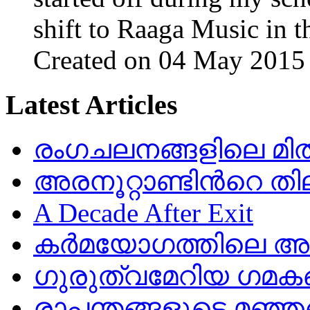
shift to
Raaga
Music
in th
Created on 04 May 2015
Latest Articles
രംഗചലനങ്ങളിലെ മിതത
അരനൂറ്റാണ്ടിൻറെ തി
A Decade After Exit
കർമയോഗത്തിലെ അഷ
ഗുരുത്വമേറിയ ഗമക
രാപ്പന്തങ്ങളുടെ മഞ്ഞ