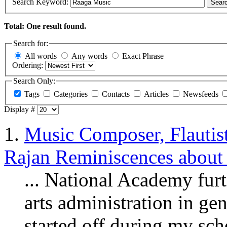
Search Keyword:
Sear
Total: One result found.
Search for:
All words
Any words
Exact Phrase
Ordering:
Search Only:
Tags
Categories
Contacts
Articles
Newsfeeds
Display #
1.
Music Composer, Flautist
Rajan Reminiscences about 
... National Academy fur
arts administration in g
started off during my sch