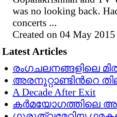
was no looking back. Had
concerts ...
Created on 04 May 2015
Latest Articles
രംഗചലനങ്ങളിലെ മിതത
അരനൂറ്റാണ്ടിൻറെ തി
A Decade After Exit
കർമയോഗത്തിലെ അഷ
ഗുരുത്വമേറിയ ഗമക