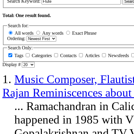
Search Keyword:
Sear
Total: One result found.
Search for:
All words
Any words
Exact Phrase
Ordering:
Search Only:
Tags
Categories
Contacts
Articles
Newsfeeds
Display #
1.
Music Composer, Flautist
Rajan Reminiscences about 
... Ramachandran in Cal
happened in 1985 with
Gopalakrishnan and TV 